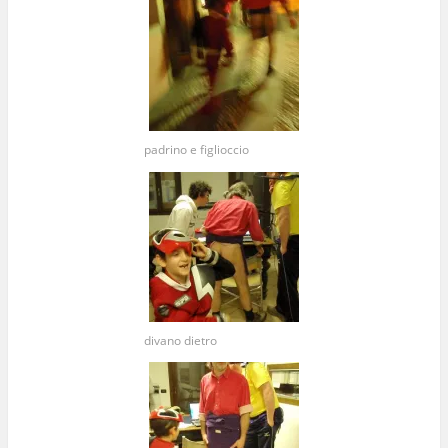
padrino e figlioccio
divano dietro