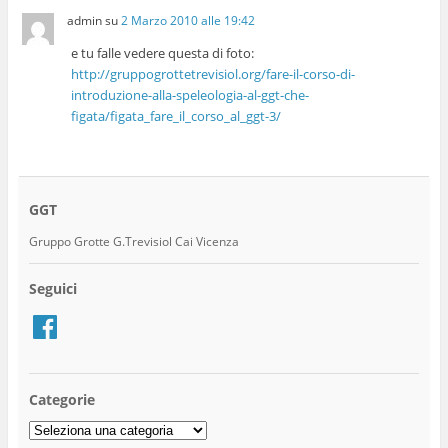
admin
su
2 Marzo 2010 alle 19:42
e tu falle vedere questa di foto:
http://gruppogrottetrevisiol.org/fare-il-corso-di-
introduzione-alla-speleologia-al-ggt-che-
figata/figata_fare_il_corso_al_ggt-3/
GGT
Gruppo Grotte G.Trevisiol Cai Vicenza
Seguici
Facebook
Categorie
Categorie