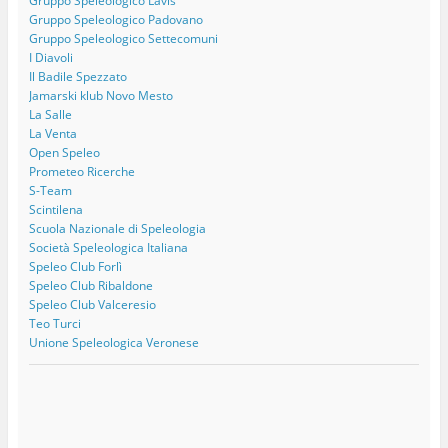
Gruppo Speleologico Lavis
Gruppo Speleologico Padovano
Gruppo Speleologico Settecomuni
I Diavoli
Il Badile Spezzato
Jamarski klub Novo Mesto
La Salle
La Venta
Open Speleo
Prometeo Ricerche
S-Team
Scintilena
Scuola Nazionale di Speleologia
Società Speleologica Italiana
Speleo Club Forlì
Speleo Club Ribaldone
Speleo Club Valceresio
Teo Turci
Unione Speleologica Veronese