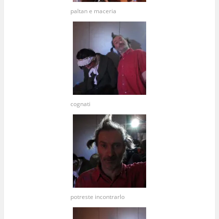
paltan e maceria
cognati
potreste incontrarlo