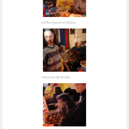
mirko-maceria-fatina
maceria da brutto