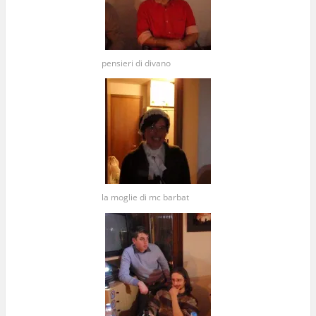
pensieri di divano
la moglie di mc barbat