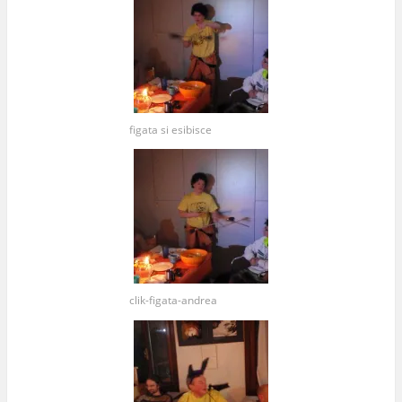
figata si esibisce
clik-figata-andrea