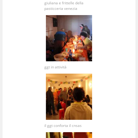
giuliana e frittelle della
pasticceria venezia
ggt in attività
il ggt conforta il cnsas