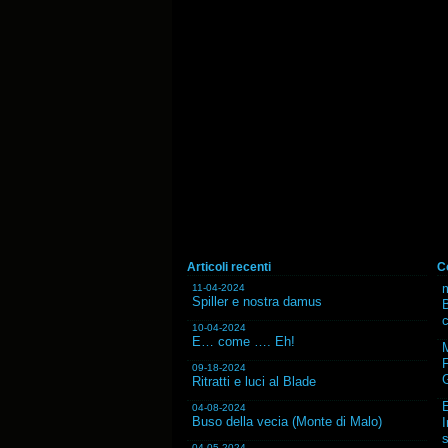
Articoli recenti
C
m
11-04-2024
Spiller e nostra damus
B
10-04-2024
E… come …. Eh!
F
09-18-2024
G
Ritratti e luci al Blade
04-08-2024
Buso della vecia (Monte di Malo)
I
s
04-05-2024