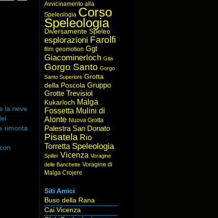
Avvicinamento alla
Corso
Speleologia
Speleologia
Diversamente Speleo
Farolfi
esplorazioni
Ggt
film
geomotion
Giacominerloch
Gita
Gorgo Santo
Gorgo
Grotta
Santo Superiore
Gruppo
della Poscola
Grotte Trevisiol
Malga
Kukarloch
sce la neve
Fossetta
Mulini di
del
Alonte
Nuova Grotta
 e rimonta
Palestra San Donato
Pisatela
Rio
Speleologia
Torretta
 con
Vicenza
Spiller
Voragine
Voragine di
delle Banchette
ocia e
Malga Crojere
 andrà al
Siti Amici
Buso della Rana
Cai Vicenza