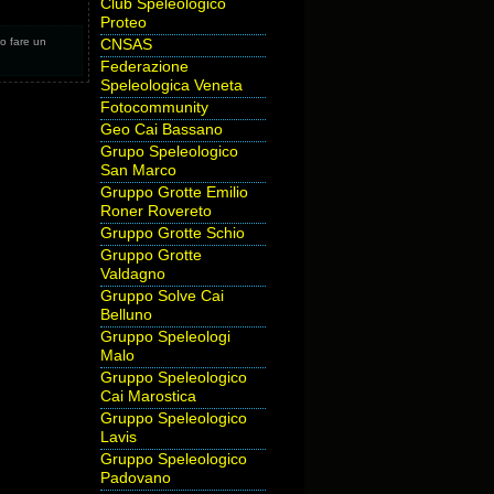
Club Speleologico
Proteo
 o fare un
CNSAS
Federazione
Speleologica Veneta
Fotocommunity
Geo Cai Bassano
Grupo Speleologico
San Marco
Gruppo Grotte Emilio
Roner Rovereto
Gruppo Grotte Schio
Gruppo Grotte
Valdagno
Gruppo Solve Cai
Belluno
Gruppo Speleologi
Malo
Gruppo Speleologico
Cai Marostica
Gruppo Speleologico
Lavis
Gruppo Speleologico
Padovano