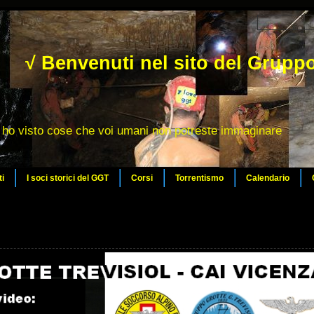
√ Benvenuti nel sito del Gruppo
ho visto cose che voi umani non potreste immaginare
ti
I soci storici del GGT
Corsi
Torrentismo
Calendario