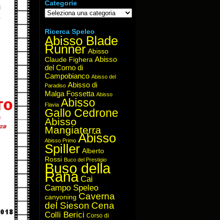
Categorie
Categorie
Ricerca Speleo
Abisso Blade
Runner
Abisso
Abisso
Claude Fighera
del Corno di
Campobianco
Abisso del
Abisso di
Paradiso
Malga Fossetta
Abisso
Abisso
Flavia
Gallo Cedrone
Abisso
Mangiaterra
Abisso
Abisso Primo
Spiller
Alberto
Rossi
Buco del Prestigio
Buso della
Rana
Cai
Campo Speleo
Caverna
canyoning
del Sieson
Cena
Colli Berici
Corso di