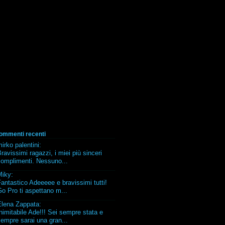
ommenti recenti
irko palentini
:
ravissimi ragazzi, i miei più sinceri
complimenti. Nessuno...
Miky
:
antastico Adeeeee e bravissimi tutti!
o Pro ti aspettano m...
Elena Zappata
:
nimitabile Ade!!! Sei sempre stata e
empre sarai una gran...