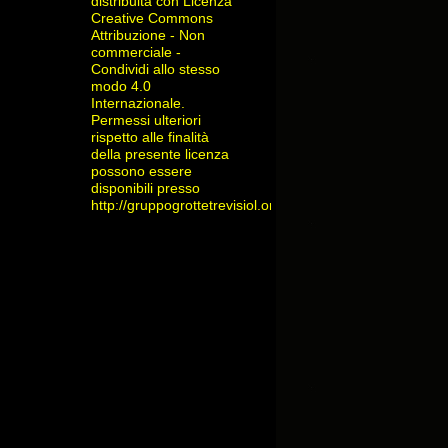
distribuita con Licenza
Creative Commons
Attribuzione - Non
commerciale -
Condividi allo stesso
modo 4.0
Internazionale
.
Permessi ulteriori
rispetto alle finalità
della presente licenza
possono essere
disponibili presso
http://gruppogrottetrevisiol.org/contatti/
.