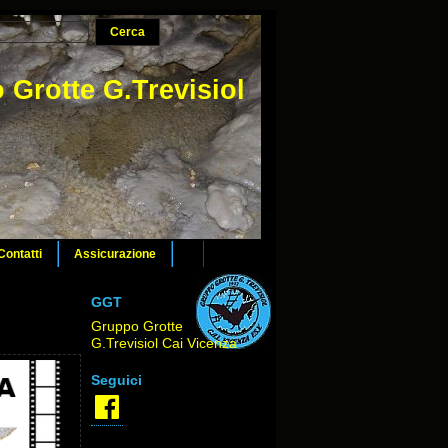
 Grotte G.Trevisiol
Contatti
Assicurazione
GGT
Gruppo Grotte
G.Trevisiol Cai Vicenza
Seguici
Facebook