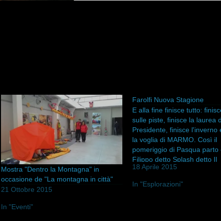
Farolfi Nuova Stagione
E alla fine finisce tutto: fini
sulle piste, finisce la laurea 
Presidente, finisce l'inverno
la voglia di MARMO. Così il
pomeriggio di Pasqua parto
Filippo detto Splash detto Il
18 Aprile 2015
Mostra "Dentro la Montagna" in
Presidente, Giulio detto Il B
occasione de "La montagna in città"
Elena detta La Fagiana (che
In "Esplorazioni"
mare in…
21 Ottobre 2015
In "Eventi"