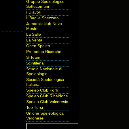
Gruppo Speleologico
Settecomuni
I Diavoli
Il Badile Spezzato
Jamarski klub Novo
Mesto
La Salle
La Venta
Open Speleo
Prometeo Ricerche
S-Team
Scintilena
Scuola Nazionale di
Speleologia
Società Speleologica
Italiana
Speleo Club Forlì
Speleo Club Ribaldone
Speleo Club Valceresio
Teo Turci
Unione Speleologica
Veronese