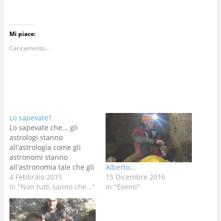
Mi piace:
Caricamento...
Lo sapevate?
Lo sapevate che... gli
astrologi stanno
all'astrologia come gli
astronomi stanno
all'astronomia tale che gli
Alberto...
speleologi stanno alla
4 Febbraio 2015
15 Dicembre 2016
speleologia come gli
In "Non tutti sanno che..."
In "Eventi"
speleonomi stanno alla
speleolonomia Lo
sapevate?????