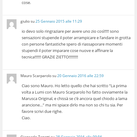
cose.
giulio
su
25 Gennaio 2015 alle 11:29
io devo solo ringraziare per avere uno zio così!!!!! sono
sensazioni stupende il poter arrampicare e l’andare in grotta
con persone fantastiche spero di riassaporare momenti
stupendi il poter imparare cose nuove e affinare la
tecnica!!!!!!! GRAZIE ZIETTO!!!!!!!!!!
Mauro Scarparolo
su
20 Gennaio 2016 alle 22:59
Ciao sono Mauro. Ho letto quello che hai scritto “La prima
volta a Lumi con Mauro Scarparolo ho fatto ovviamente la
Marusca Original, e chissà se c’è ancora quel chiodo a lama
arancione…” ma mi spiace dirlo ma non so chi tu sia. Per
favore scrivi due righe.
Ciao.
Giancarlo Zanetti
su
28 Gennaio 2016 alle 09:56