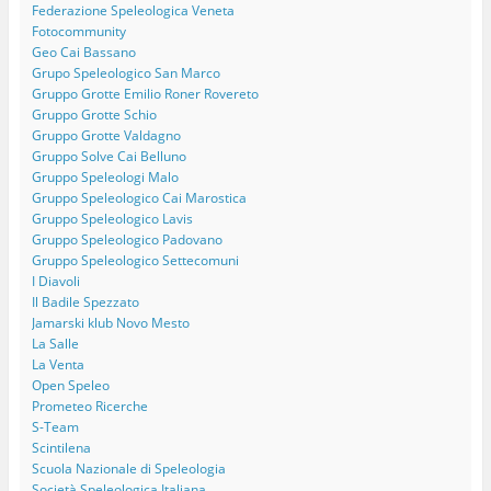
Federazione Speleologica Veneta
Fotocommunity
Geo Cai Bassano
Grupo Speleologico San Marco
Gruppo Grotte Emilio Roner Rovereto
Gruppo Grotte Schio
Gruppo Grotte Valdagno
Gruppo Solve Cai Belluno
Gruppo Speleologi Malo
Gruppo Speleologico Cai Marostica
Gruppo Speleologico Lavis
Gruppo Speleologico Padovano
Gruppo Speleologico Settecomuni
I Diavoli
Il Badile Spezzato
Jamarski klub Novo Mesto
La Salle
La Venta
Open Speleo
Prometeo Ricerche
S-Team
Scintilena
Scuola Nazionale di Speleologia
Società Speleologica Italiana