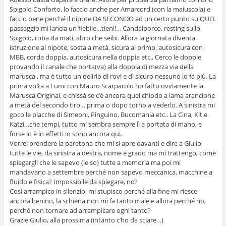
Spigolo Conforto, lo faccio anche per Amarcord (con la maiuscola) e
faccio bene perché il nipote DA SECONDO ad un certo punto su QUEL
passaggio mi lancia un flebile…tieni!… Candalporco, resting sullo
Spigolo, roba da mati, altro che seibi. Allora la giornata diventa
istruzione al nipote, sosta a metà, sicura al primo, autosicura con
MBB, corda doppia, autosicura nella doppia etc.. Cerco le doppie
provando il canale che porta(va) alla doppia di mezza via della
marusca , ma è tutto un delirio di rovi e di sicuro nessuno lo fa più. La
prima volta a Lumi con Mauro Scarparolo ho fatto ovviamente la
Marusca Original, e chissà se c’è ancora quel chiodo a lama arancione
a metà del secondo tiro… prima o dopo torno a vederlo. A sinistra mi
goco le placche di Simeoni, Pinguino, Bucomania etc.. La Cina, Kit e
Katzi…che tempi, tutto mi sembra sempre lì a portata di mano, e
forse lo è in effetti io sono ancora qui.
Vorrei prendere la paretona che mi si apre davanti e dire a Giulio
tutte le vie, da sinistra a destra, nome e grado ma mi trattengo, come
spiegargli che le sapevo (le so) tutte a memoria ma poi mi
mandavano a settembre perché non sapevo meccanica, macchine a
fluido e fisica? Impossibile da spiegare, no?
Così arrampico in silenzio, mi stupisco perché alla fine mi riesce
ancora benino, la schiena non mi fa tanto male e allora perché no,
perché non tornare ad arrampicare ogni tanto?
Grazie Giulio, alla prossima (intanto c’ho da sciare…)