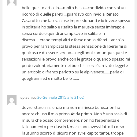
bello questo articolo….molto bello….condivido con voi un
ricordo di quelle pareti …guardavo con invidia Renato
Casarotto che faceva cose impressionanti e io invece spesso
in solitaria ho salito e risalito la maruska senza imbrago e
senza corde e quindi arrampicavo in salita e in
discesa…..erano tempi altri e forse non lo rifarei….anch’io
provo per l’arrampicata la stessa sensazione di liberarmi di
qualcosa e di essere sereno….negli anni comunque queste
sensazioni le provo anche con le grotte o quando spesso mi
perdo volontariamente nei boschi….se vi è arrivato leggete
un articolo di franco perlotto su le alpi venete……parla di
quegli anni ed è molto bello ……
splash
su
20 Gennaio 2015 alle 21:02
dovrei stare in silenzio ma non mi riesce bene…non ho
ancora chiuso il mio primo 4c da primo. Non è una scala di
misura che posso comprendere, non ho l’esperienza e
l’allenamento per riuscirci, ma se non avessi fatto il corso
l’autunno scorso di sicuro non avrei capito tante, troppe