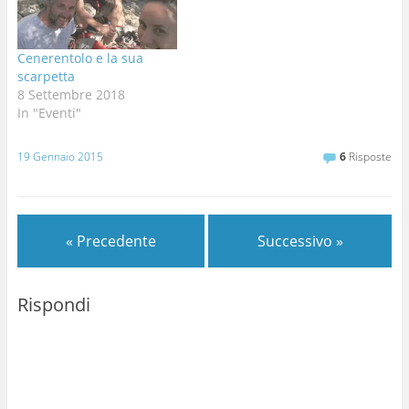
Sapevatelo!!!!
Ringraziamenti alla fonte
di ogni sapere:
Cenerentolo e la sua
nonciclopedia
scarpetta
8 Settembre 2018
In "Eventi"
19 Gennaio 2015
6
Risposte
« Precedente
Successivo »
Rispondi