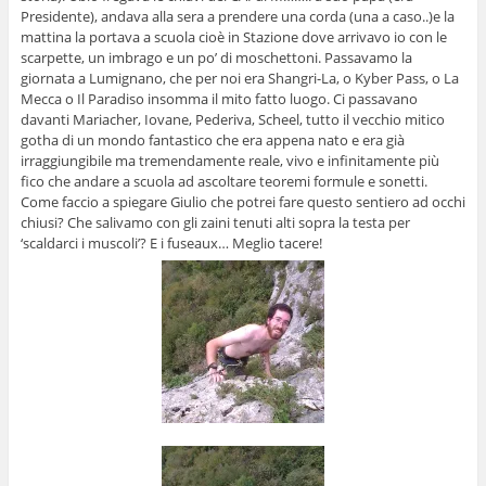
Presidente), andava alla sera a prendere una corda (una a caso..)e la
mattina la portava a scuola cioè in Stazione dove arrivavo io con le
scarpette, un imbrago e un po’ di moschettoni. Passavamo la
giornata a Lumignano, che per noi era Shangri-La, o Kyber Pass, o La
Mecca o Il Paradiso insomma il mito fatto luogo. Ci passavano
davanti Mariacher, Iovane, Pederiva, Scheel, tutto il vecchio mitico
gotha di un mondo fantastico che era appena nato e era già
irraggiungibile ma tremendamente reale, vivo e infinitamente più
fico che andare a scuola ad ascoltare teoremi formule e sonetti.
Come faccio a spiegare Giulio che potrei fare questo sentiero ad occhi
chiusi? Che salivamo con gli zaini tenuti alti sopra la testa per
‘scaldarci i muscoli’? E i fuseaux… Meglio tacere!