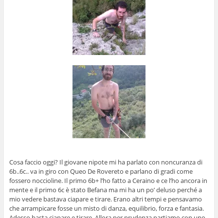
Cosa faccio oggi? Il giovane nipote mi ha parlato con noncuranza di
6b..6c.. va in giro con Queo De Rovereto e parlano di gradi come
fossero noccioline. Il primo 6b+ l’ho fatto a Ceraino e ce l’ho ancora in
mente e il primo 6c è stato Befana ma mi ha un po’ deluso perché a
mio vedere bastava ciapare e tirare. Erano altri tempi e pensavamo
che arrampicare fosse un misto di danza, equilibrio, forza e fantasia.
Adesso basta ciapare e tirare. Allora per prudenza partiamo con uno