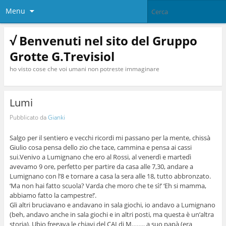
Menu
√ Benvenuti nel sito del Gruppo
Grotte G.Trevisiol
ho visto cose che voi umani non potreste immaginare
Lumi
Pubblicato da
Gianki
Salgo per il sentiero e vecchi ricordi mi passano per la mente, chissà
Giulio cosa pensa dello zio che tace, cammina e pensa ai cassi
sui.Venivo a Lumignano che ero al Rossi, al venerdì e martedì
avevamo 9 ore, perfetto per partire da casa alle 7,30, andare a
Lumignano con l’8 e tornare a casa la sera alle 18, tutto abbronzato.
‘Ma non hai fatto scuola?
Varda che moro che te sì!’ ‘Eh si mamma,
abbiamo fatto la campestre!’.
Gli altri bruciavano e andavano in sala giochi, io andavo a Lumignano
(beh, andavo anche in sala giochi e in altri posti, ma questa è un’altra
storia). Ubio fregava le chiavi del CAI di M…….. a suo papà (era