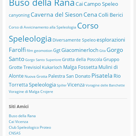
Buso della Rana
Cai
Campo Speleo
Caverna del Sieson
Cena
Colli Berici
canyoning
Corso
Corso di Avvicinamento alla Speleologia
Speleologia
esplorazioni
Diversamente Speleo
Farolfi
Gorgo
Giacominerloch
Ggt
film
geomotion
Gita
Santo
Gruppo
Grotta della Poscola
Gorgo Santo Superiore
Malga Fossetta
Mulini di
Grotte Trevisiol
Kukarloch
Pisatela
Alonte
Rio
Palestra San Donato
Nuova Grotta
Speleologia
Torretta
Vicenza
Spiller
Voragine delle Banchette
Voragine di Malga Crojere
Siti Amici
Buso della Rana
Cai Vicenza
Club Speleologico Proteo
CNSAS