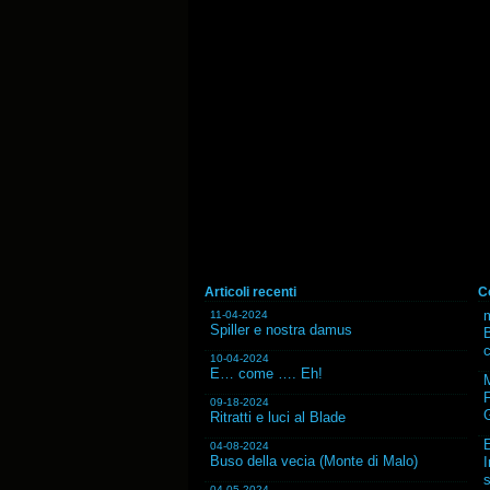
Articoli recenti
C
m
11-04-2024
Spiller e nostra damus
B
10-04-2024
E… come …. Eh!
F
09-18-2024
G
Ritratti e luci al Blade
04-08-2024
Buso della vecia (Monte di Malo)
I
s
04-05-2024