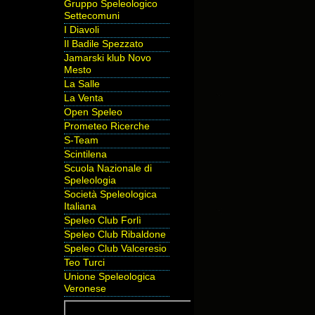
Gruppo Speleologico
Settecomuni
I Diavoli
Il Badile Spezzato
Jamarski klub Novo
Mesto
La Salle
La Venta
Open Speleo
Prometeo Ricerche
S-Team
Scintilena
Scuola Nazionale di
Speleologia
Società Speleologica
Italiana
Speleo Club Forlì
Speleo Club Ribaldone
Speleo Club Valceresio
Teo Turci
Unione Speleologica
Veronese