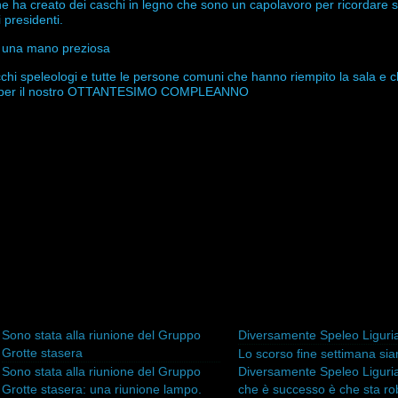
 che ha creato dei caschi in legno che sono un capolavoro per ricordare s
i presidenti.
to una mano preziosa
 vecchi speleologi e tutte le persone comuni che hanno riempito la sala e c
galo per il nostro OTTANTESIMO COMPLEANNO
Sono stata alla riunione del Gruppo
Diversamente Speleo Liguri
Grotte stasera
Lo scorso fine settimana sia
Sono stata alla riunione del Gruppo
Diversamente Speleo Liguria
Grotte stasera: una riunione lampo.
che è successo è che sta ro