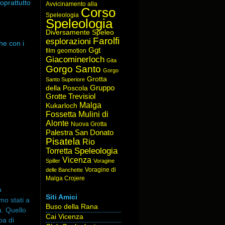
oprattutto
Avvicinamento alla
Corso
Speleologia
Speleologia
Diversamente Speleo
Farolfi
esplorazioni
he con i
Ggt
film
geomotion
Giacominerloch
Gita
Gorgo Santo
Gorgo
Grotta
Santo Superiore
Gruppo
della Poscola
Grotte Trevisiol
Malga
Kukarloch
Fossetta
Mulini di
Alonte
Nuova Grotta
Palestra San Donato
Pisatela
Rio
Speleologia
Torretta
Vicenza
Spiller
Voragine
Voragine di
delle Banchette
Malga Crojere
a
Siti Amici
mo stati a
Buso della Rana
. Quello
Cai Vicenza
ba di