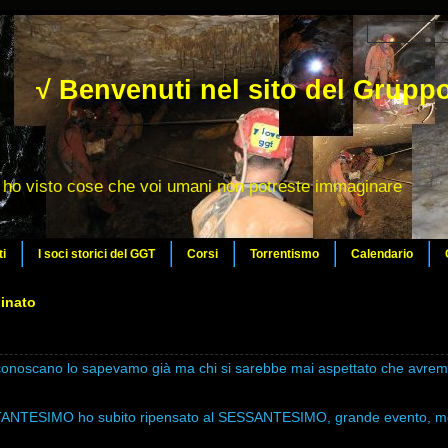
√ Benvenuti nel sito del Gruppo
ho visto cose che voi umani non potreste immaginare
ti
I soci storici del GGT
Corsi
Torrentismo
Calendario
inato
i conoscano lo sapevamo già ma chi si sarebbe mai aspettato che avre
TTANTESIMO ho subito ripensato al SESSANTESIMO, grande evento, mo