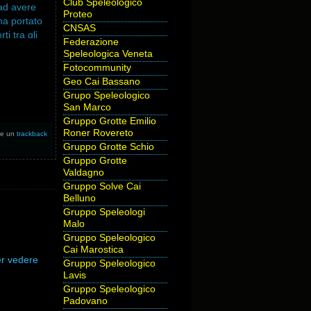
Club Speleologico
ad avere
Proteo
ha portato
CNSAS
ti tra gli
Federazione
rogetti a
Speleologica Veneta
Fotocommunity
Geo Cai Bassano
Grupo Speleologico
San Marco
Gruppo Grotte Emilio
Roner Rovereto
are un
trackback
Gruppo Grotte Schio
Gruppo Grotte
Valdagno
Gruppo Solve Cai
Belluno
Gruppo Speleologi
Malo
Gruppo Speleologico
Cai Marostica
er vedere
Gruppo Speleologico
Lavis
Gruppo Speleologico
Padovano