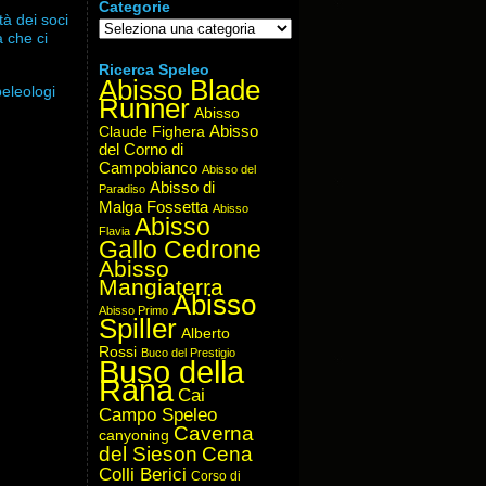
Categorie
à dei soci
Categorie
à che ci
Ricerca Speleo
Abisso Blade
peleologi
Runner
Abisso
Abisso
Claude Fighera
del Corno di
Campobianco
Abisso del
Abisso di
Paradiso
Malga Fossetta
Abisso
Abisso
Flavia
Gallo Cedrone
Abisso
Mangiaterra
Abisso
Abisso Primo
Spiller
Alberto
Rossi
Buco del Prestigio
Buso della
Rana
Cai
Campo Speleo
Caverna
canyoning
del Sieson
Cena
Colli Berici
Corso di