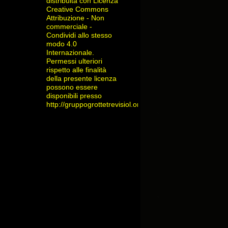
distribuita con Licenza
Creative Commons
Attribuzione - Non
commerciale -
Condividi allo stesso
modo 4.0
Internazionale
.
Permessi ulteriori
rispetto alle finalità
della presente licenza
possono essere
disponibili presso
http://gruppogrottetrevisiol.org/contatti/
.