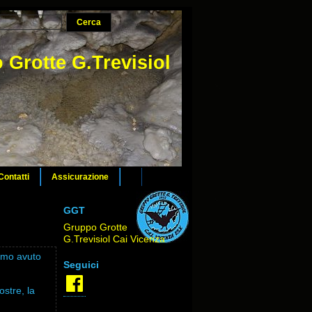
 Grotte G.Trevisiol
Contatti
Assicurazione
GGT
Gruppo Grotte
G.Trevisiol Cai Vicenza
mmo avuto
Seguici
Facebook
stre, la