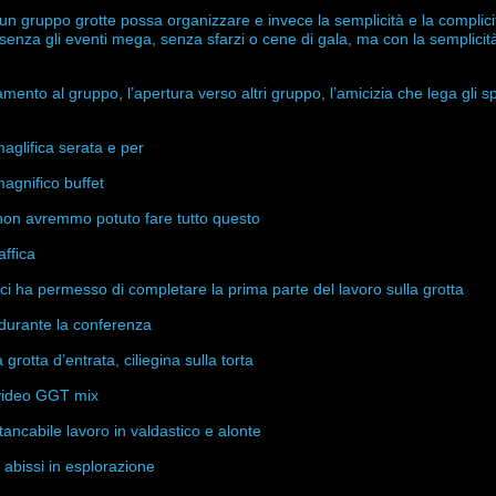
n gruppo grotte possa organizzare e invece la semplicità e la complicit
 senza gli eventi mega, senza sfarzi o cene di gala, ma con la semplicit
amento al gruppo, l’apertura verso altri gruppo, l’amicizia che lega gli s
maglifica serata e per
agnifico buffet
non avremmo potuto fare tutto questo
affica
 ci ha permesso di completare la prima parte del lavoro sulla grotta
 durante la conferenza
grotta d’entrata, ciliegina sulla torta
l video GGT mix
tancabile lavoro in valdastico e alonte
 abissi in esplorazione