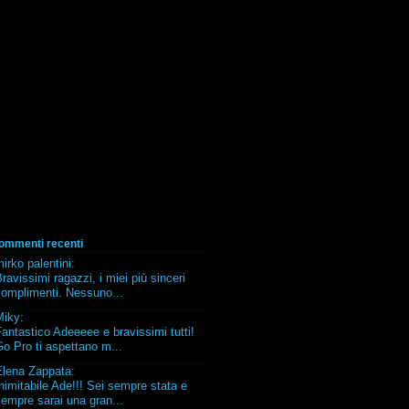
ommenti recenti
irko palentini
:
ravissimi ragazzi, i miei più sinceri
complimenti. Nessuno...
Miky
:
antastico Adeeeee e bravissimi tutti!
o Pro ti aspettano m...
Elena Zappata
:
nimitabile Ade!!! Sei sempre stata e
empre sarai una gran...