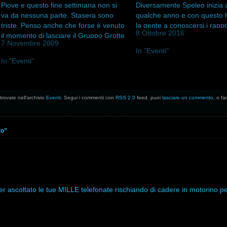
Piove e questo fine settimana non si
Diversamente Speleo inizia 
va da nessuna parte. Stasera sono
qualche anno e con questo 
triste. Penso anche che forse è venuto
la gente a conoscersi,i rappor
8 Ottobre 2016
il momento di lasciare il Gruppo Grotte
appassionati a saldarsi e i p
7 Novembre 2009
per alcune incomprensioni che sono
fare strada. E così ci…
In "Eventi"
successe e che si trascinano da
In "Eventi"
tempo…
trovate nell'archivio
Eventi
. Segui i commenti con
RSS 2.0
feed. puoi
lasciare un commento
, o f
to”
r ascoltato le tue MILLE telefonate rischiando di cadere in motorino p