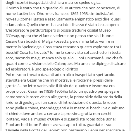
degli incontri inaspettati, di chiara matrice speleologica.
Il primo è stato con un quadro di un autore che non conoscevo, di
nome Lucièn-Levi Dhurmer, francese 1865-1953, simbolista/art
noveau (come Figata!) e assolutamente enigmatico anzi direi quasi
sciamanico. Quello che mi ha lasciato di sasso è stata la sua opera
‘L’esploratore perduto'(spero si possa tradurre così)al Museo
D’Orsay, opera che vi faccio vedere: non penso che sia il buone
Cesare tra i boschi di Malga Fossetta, però mi ha fatto venire in
mente la Speleologia. Cosa stava cercando questo esploratore tra i
boschi? Cosa ha trovato? Io me lo sono visto col caschetto in testa,
ecco, secondo me gli manca solo quello. E poi Dhurmer è uno che fa
quadri come la visione delle Calanques. Ma uno che dipinge di calcare
ed esploratori, è uno speleologo di diritto!
Poi mi sono trovato davanti ad un altro inaspettato spettacolo,
stavolta era Cèzanne che mi mostrava le rocce ‘nei pressi delle
grotte..’… ho letto varie volte il titolo del quadro e insomma era
proprio così, Cèzanne (1839-1906)ha fatto un quadro per spiegare
come sono le rocce vicino alle grotte, la prima slide della storia della
lezione di geologia di un corso di Introduzione è questa: le rocce
sono gialle e chiare, rotondeggianti e in mezzo ai boschi. Se qualcuno
si chiede dove andare a cercare la prossima grotta non cerchi
lontano, vada al museo d’Orsay e si guardi sta roba! Roba Bona!
E poi anche il buon Rubens aveva capito tutto, guardate il suo
‘Daniele nella Grotta del Leone’: non bastavano i leoni per spaccare le