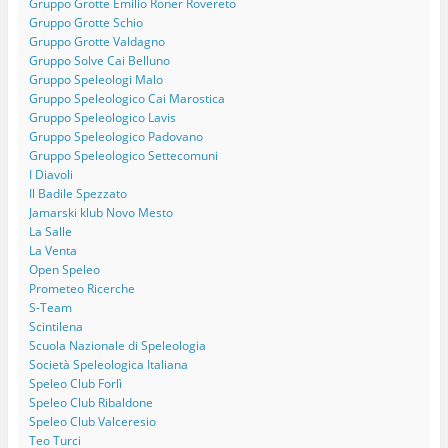
Gruppo Grotte Emilio Roner Rovereto
Gruppo Grotte Schio
Gruppo Grotte Valdagno
Gruppo Solve Cai Belluno
Gruppo Speleologi Malo
Gruppo Speleologico Cai Marostica
Gruppo Speleologico Lavis
Gruppo Speleologico Padovano
Gruppo Speleologico Settecomuni
I Diavoli
Il Badile Spezzato
Jamarski klub Novo Mesto
La Salle
La Venta
Open Speleo
Prometeo Ricerche
S-Team
Scintilena
Scuola Nazionale di Speleologia
Società Speleologica Italiana
Speleo Club Forlì
Speleo Club Ribaldone
Speleo Club Valceresio
Teo Turci