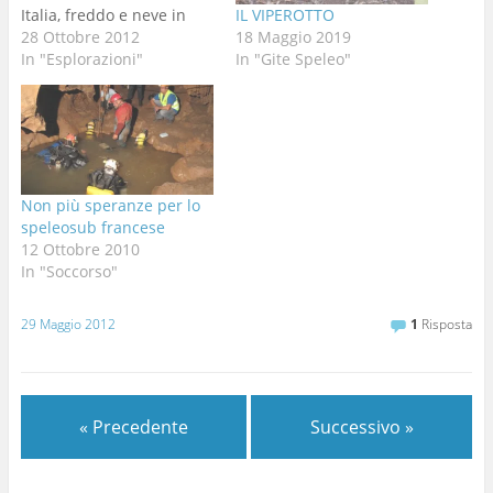
Italia, freddo e neve in
IL VIPEROTTO
arrivo per tutto il
28 Ottobre 2012
18 Maggio 2019
weekend. quando
In "Esplorazioni"
In "Gite Speleo"
partiamo da Vicenza
piove e dirotto e Leone,
nella sua cuccia in fondo
all'auto, uggiola
protestando: ma dove mi
porti stavolta? Elena
Non più speranze per lo
stavolta mi accompagna,
speleosub francese
…
12 Ottobre 2010
In "Soccorso"
29 Maggio 2012
1
Risposta
« Precedente
Successivo »