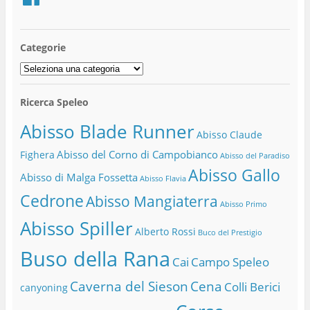
Categorie
Categorie
Ricerca Speleo
Abisso Blade Runner
Abisso Claude
Abisso del Corno di Campobianco
Fighera
Abisso del Paradiso
Abisso Gallo
Abisso di Malga Fossetta
Abisso Flavia
Cedrone
Abisso Mangiaterra
Abisso Primo
Abisso Spiller
Alberto Rossi
Buco del Prestigio
Buso della Rana
Cai
Campo Speleo
Caverna del Sieson
Cena
Colli Berici
canyoning