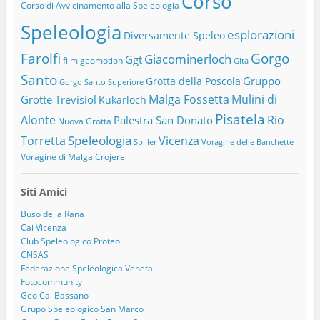
Corso
Corso di Avvicinamento alla Speleologia
Speleologia
esplorazioni
Diversamente Speleo
Farolfi
Gorgo
Giacominerloch
Ggt
film
geomotion
Gita
Santo
Gruppo
Grotta della Poscola
Gorgo Santo Superiore
Malga Fossetta
Mulini di
Grotte Trevisiol
Kukarloch
Pisatela
Alonte
Rio
Palestra San Donato
Nuova Grotta
Speleologia
Torretta
Vicenza
Spiller
Voragine delle Banchette
Voragine di Malga Crojere
Siti Amici
Buso della Rana
Cai Vicenza
Club Speleologico Proteo
CNSAS
Federazione Speleologica Veneta
Fotocommunity
Geo Cai Bassano
Grupo Speleologico San Marco