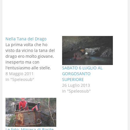
Nella Tana del Drago
La prima volta che ho
visto da vicino la tana del
drago ero molto giovane,
inesperto ma con
l'entusiasmo alle stelle.
SABATO 6 LUGLIO AL
Faccio da sherpa a alcuni
8 Maggio 2011
GORGOSANTO
speleo sub nel lontano
In "Speleosub"
SUPERIORE
1975 0 giù di lì e
26 Luglio 2013
arriviamo fino al sifone
In "Speleosub"
iniziale del Gorgo Santo (
la Tana del Drago). i…
Le foto: Miniera di Barite