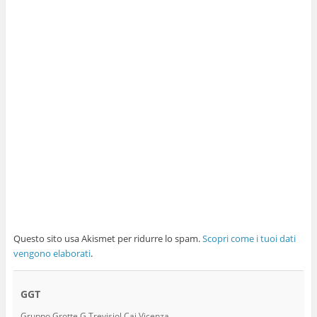
Questo sito usa Akismet per ridurre lo spam.
Scopri come i tuoi dati
vengono elaborati
.
GGT
Gruppo Grotte G.Trevisiol Cai Vicenza