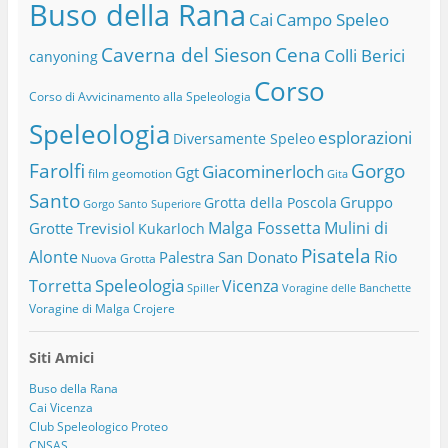
Buso della Rana
Cai
Campo Speleo
Caverna del Sieson
Cena
Colli Berici
canyoning
Corso
Corso di Avvicinamento alla Speleologia
Speleologia
esplorazioni
Diversamente Speleo
Farolfi
Gorgo
Giacominerloch
Ggt
film
geomotion
Gita
Santo
Gruppo
Grotta della Poscola
Gorgo Santo Superiore
Malga Fossetta
Mulini di
Grotte Trevisiol
Kukarloch
Pisatela
Alonte
Rio
Palestra San Donato
Nuova Grotta
Speleologia
Torretta
Vicenza
Spiller
Voragine delle Banchette
Voragine di Malga Crojere
Siti Amici
Buso della Rana
Cai Vicenza
Club Speleologico Proteo
CNSAS