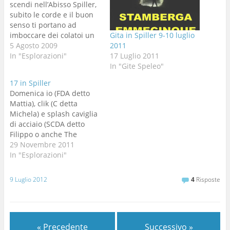
scendi nell’Abisso Spiller,
subito le corde e il buon
senso ti portano ad
imboccare dei colatoi un
Gita in Spiller 9-10 luglio
po’ umidi ed un po’
5 Agosto 2009
2011
discosti dalla verticale, in
In "Esplorazioni"
17 Luglio 2011
fondo ai quali un grosso
In "Gite Speleo"
teschio di vacca ti
17 in Spiller
accoglie con un’occhiaia
Domenica io (FDA detto
scura e vuota. Sabato 25
Mattia), clik (C detta
luglio il teschio…
Michela) e splash caviglia
di acciaio (SCDA detto
Filippo o anche The
President) abbiamo
29 Novembre 2011
deciso di andare nel
In "Esplorazioni"
fatidico pozzo, scoperto
questa estate nel pozzo
9 Luglio 2012
4
Risposte
da 80 in Spiller in una
finestra. Pozzo dedicato
ad una mia antica
fiamma. Da quanto è…
« Precedente
Successivo »