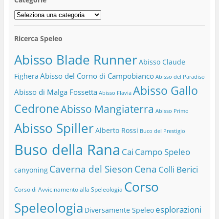
Categorie
Ricerca Speleo
Abisso Blade Runner
Abisso Claude
Abisso del Corno di Campobianco
Fighera
Abisso del Paradiso
Abisso Gallo
Abisso di Malga Fossetta
Abisso Flavia
Cedrone
Abisso Mangiaterra
Abisso Primo
Abisso Spiller
Alberto Rossi
Buco del Prestigio
Buso della Rana
Cai
Campo Speleo
Caverna del Sieson
Cena
Colli Berici
canyoning
Corso
Corso di Avvicinamento alla Speleologia
Speleologia
esplorazioni
Diversamente Speleo