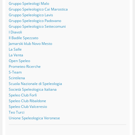
Gruppo Speleologi Malo
Gruppo Speleologico Cai Marostica
Gruppo Speleologico Lavis
Gruppo Speleologico Padovano
Gruppo Speleologico Settecomuni
I Diavoli
Il Badile Spezzato
Jamarski klub Novo Mesto
La Salle
La Venta
Open Speleo
Prometeo Ricerche
S-Team
Scintilena
Scuola Nazionale di Speleologia
Società Speleologica Italiana
Speleo Club Forlì
Speleo Club Ribaldone
Speleo Club Valceresio
Teo Turci
Unione Speleologica Veronese