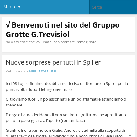
Menu
√ Benvenuti nel sito del Gruppo
Grotte G.Trevisiol
ho visto cose che voi umani non potreste immaginare
Nuove sorprese per tutti in Spiller
Pubblicato da
MIKELOVA CLICK
Ieri 08 Luglio finalmente abbiamo deciso di ritornare in Spiller per la
prima volta dopo il letargo invernale.
Ci troviamo fuori un pò assonnati e un pò affamati e attendiamo di
scendere.
Pierga e Laura decidono di non venire in grotta, ma ne aprofittano
per una passeggiata all’aperto (romantica…)
Gianki e Elena vanno con Giulio, Andrea e Ludmilla alla scoperta di
questa favolosa grotta, arrivando fino a poco prima di Sala Disco… (o