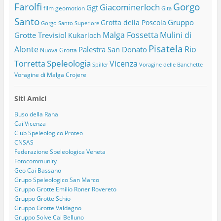
Farolfi
Gorgo
Giacominerloch
Ggt
film
geomotion
Gita
Santo
Gruppo
Grotta della Poscola
Gorgo Santo Superiore
Malga Fossetta
Mulini di
Grotte Trevisiol
Kukarloch
Pisatela
Alonte
Rio
Palestra San Donato
Nuova Grotta
Speleologia
Torretta
Vicenza
Spiller
Voragine delle Banchette
Voragine di Malga Crojere
Siti Amici
Buso della Rana
Cai Vicenza
Club Speleologico Proteo
CNSAS
Federazione Speleologica Veneta
Fotocommunity
Geo Cai Bassano
Grupo Speleologico San Marco
Gruppo Grotte Emilio Roner Rovereto
Gruppo Grotte Schio
Gruppo Grotte Valdagno
Gruppo Solve Cai Belluno