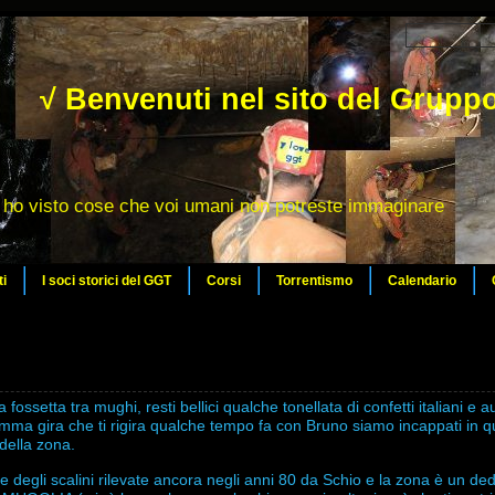
√ Benvenuti nel sito del Gruppo
ho visto cose che voi umani non potreste immaginare
ti
I soci storici del GGT
Corsi
Torrentismo
Calendario
ssetta tra mughi, resti bellici qualche tonellata di confetti italiani e au
mma gira che ti rigira qualche tempo fa con Bruno siamo incappati in 
della zona.
e degli scalini rilevate ancora negli anni 80 da Schio e la zona è un ded