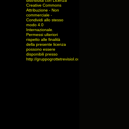
distribuita con Licenza
Creative Commons
Attribuzione - Non
commerciale -
Condividi allo stesso
modo 4.0
Internazionale
.
Permessi ulteriori
rispetto alle finalità
della presente licenza
possono essere
disponibili presso
http://gruppogrottetrevisiol.org/contatti/
.