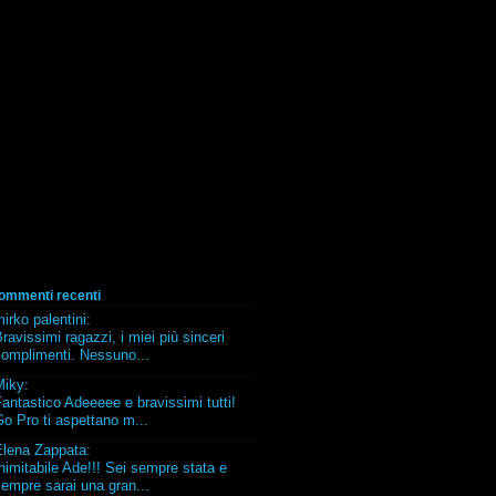
ommenti recenti
irko palentini
:
ravissimi ragazzi, i miei più sinceri
complimenti. Nessuno...
Miky
:
antastico Adeeeee e bravissimi tutti!
o Pro ti aspettano m...
Elena Zappata
:
nimitabile Ade!!! Sei sempre stata e
empre sarai una gran...