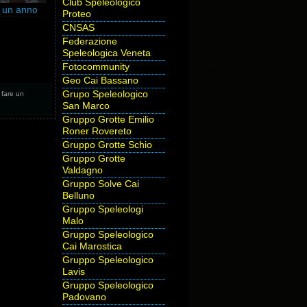
Club Speleologico
n un anno
Proteo
CNSAS
Federazione
Speleologica Veneta
Fotocommunity
Geo Cai Bassano
Grupo Speleologico
o fare un
San Marco
Gruppo Grotte Emilio
Roner Rovereto
Gruppo Grotte Schio
Gruppo Grotte
Valdagno
Gruppo Solve Cai
Belluno
Gruppo Speleologi
Malo
Gruppo Speleologico
Cai Marostica
Gruppo Speleologico
Lavis
Gruppo Speleologico
Padovano