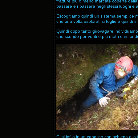
fratture più o meno marcate coperte dall
passare e ripassare negli stessi luoghi e 
Escogitiamo quindi un sistema semplice ma
che una volta esplorati si toglie e quindi i
Quindi dopo tanto girovagare individua
che scende per venti o più metri e in fond
Ci si infila in un canalino con schiena al