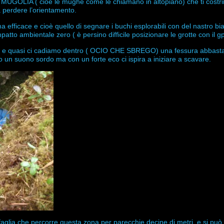
a MUGOLIA ( cioè le mughe come le chiamano in altopiano) che ti costr
a perdere l’orientamento.
 efficace e cioè quello di segnare i buchi esplorabili con del nastro b
mpatto ambientale zero ( è persino difficile posizionare le grotte con il g
mo e quasi ci cadiamo dentro ( OCIO CHE SBREGO) una fessura abbas
o un suono sordo ma con un forte eco ci ispira a iniziare a scavare.
la faglia che percorre questa zona per parecchie decine di metri, e si pu