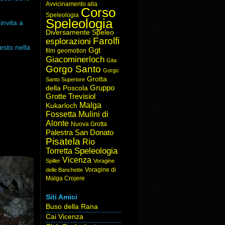
Avvicinamento alla
Corso
Speleologia
Speleologia
invita a
Diversamente Speleo
Farolfi
esplorazioni
esto nella
Ggt
film
geomotion
Giacominerloch
Gita
Gorgo Santo
Gorgo
Grotta
Santo Superiore
Gruppo
della Poscola
Grotte Trevisiol
Malga
Kukarloch
Fossetta
Mulini di
Alonte
Nuova Grotta
Palestra San Donato
Pisatela
Rio
Speleologia
Torretta
Vicenza
Spiller
Voragine
Voragine di
delle Banchette
Malga Crojere
Siti Amici
Buso della Rana
Cai Vicenza