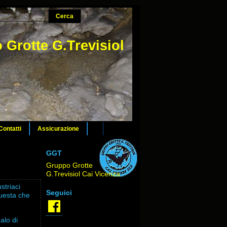
 Grotte G.Trevisiol
Contatti
Assicurazione
GGT
Gruppo Grotte
G.Trevisiol Cai Vicenza
striaci
Seguici
questa che
Facebook
alo di