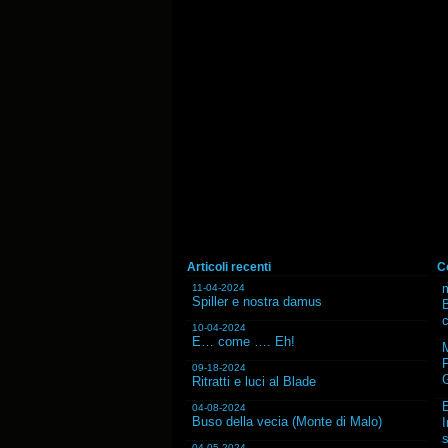
Articoli recenti
C
m
11-04-2024
Spiller e nostra damus
B
10-04-2024
E… come …. Eh!
F
09-18-2024
G
Ritratti e luci al Blade
04-08-2024
Buso della vecia (Monte di Malo)
I
s
04-05-2024