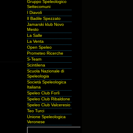
Gruppo Speleologico
Settecomuni
I Diavoli
Il Badile Spezzato
Jamarski klub Novo
Mesto
La Salle
La Venta
Open Speleo
Prometeo Ricerche
S-Team
Scintilena
Scuola Nazionale di
Speleologia
Società Speleologica
Italiana
Speleo Club Forlì
Speleo Club Ribaldone
Speleo Club Valceresio
Teo Turci
Unione Speleologica
Veronese