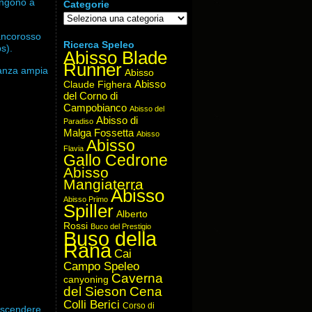
ingono a
Categorie
Categorie
iancorosso
Ricerca Speleo
ps).
Abisso Blade
Runner
tanza ampia
Abisso
Abisso
Claude Fighera
del Corno di
Campobianco
Abisso del
Abisso di
Paradiso
Malga Fossetta
Abisso
Abisso
Flavia
Gallo Cedrone
Abisso
Mangiaterra
Abisso
Abisso Primo
Spiller
Alberto
Rossi
Buco del Prestigio
Buso della
Rana
Cai
Campo Speleo
Caverna
canyoning
del Sieson
Cena
Colli Berici
Corso di
ò scendere