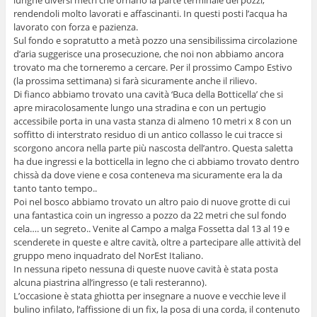
lunghe diversi metri che ornano la parte terminale dei pozzi,
rendendoli molto lavorati e affascinanti. In questi posti l’acqua ha
lavorato con forza e pazienza.
Sul fondo e sopratutto a metà pozzo una sensibilissima circolazione
d’aria suggerisce una prosecuzione, che noi non abbiamo ancora
trovato ma che torneremo a cercare. Per il prossimo Campo Estivo
(la prossima settimana) si farà sicuramente anche il rilievo.
Di fianco abbiamo trovato una cavità ‘Buca della Botticella’ che si
apre miracolosamente lungo una stradina e con un pertugio
accessibile porta in una vasta stanza di almeno 10 metri x 8 con un
soffitto di interstrato residuo di un antico collasso le cui tracce si
scorgono ancora nella parte più nascosta dell’antro. Questa saletta
ha due ingressi e la botticella in legno che ci abbiamo trovato dentro
chissà da dove viene e cosa conteneva ma sicuramente era la da
tanto tanto tempo..
Poi nel bosco abbiamo trovato un altro paio di nuove grotte di cui
una fantastica coin un ingresso a pozzo da 22 metri che sul fondo
cela…. un segreto.. Venite al Campo a malga Fossetta dal 13 al 19 e
scenderete in queste e altre cavità, oltre a partecipare alle attività del
gruppo meno inquadrato del NorEst Italiano.
In nessuna ripeto nessuna di queste nuove cavità è stata posta
alcuna piastrina all’ingresso (e tali resteranno).
L’occasione è stata ghiotta per insegnare a nuove e vecchie leve il
bulino infilato, l’affissione di un fix, la posa di una corda, il contenuto