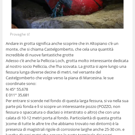
Provaghe ti!
Andare in grotta significa anche scoprire che in Altopiano c’è un
monte, che si chiama Castelgomberto, che cela una quantità
incredibile di nuove fantastiche grotte
Adesso c’è anche la Pelliccia Loch, grotta molto interessante dedicata
al nostro socio Pelliccia, che l’ha scovata. La grotta si apre lungo una
fessura lunga diverse decine di metri, nel versante del
Castelgomberto che volge verso la piana di Marcesina. le sue
coordinate sono:
N 45° 55,678
E 011° 35,681
Per entrare si scende nel fondo di questa larga fessura, si va nella sua
parte più fonda e lì si scopre un interessante pozzo (POZZO, non
fessura o spaccatura o diaclasi o interstrato o altro) che con una
calata di 10-12 metri porta al fondo. Particolarità di questa grotta
)come di tutte le altre tre che abbiamo trovato nei dintorni) è la
presenza di magistrali rigole di corrosione larghe anche 25-30 cm. e