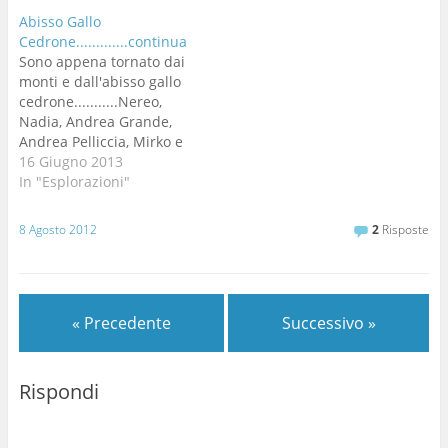
Abisso Gallo
Cedrone.............continua
Sono appena tornato dai
monti e dall'abisso gallo
cedrone...........Nereo,
Nadia, Andrea Grande,
Andrea Pelliccia, Mirko e
il sottoscritto abbiamo
16 Giugno 2013
cominciato dove avevamo
In "Esplorazioni"
lasciato 7 mesi fa.........qui
vi descrivo solo le novità
8 Agosto 2012
2
Risposte
mentre seguirà un
articolo più approfondito
Siamo sui 100 metri di
profondità ma Mirko e
« Precedente
Successivo »
Pelliccia sono scesi di…
Rispondi