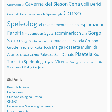
Caverna del Sieson
Cena
Colli Berici
canyoning
Corso
Corso di Avvicinamento alla Speleologia
Speleologia
esplorazioni
Diversamente Speleo
Farolfi
Gorgo
Giacominerloch
Ggt
film
geomotion
Gita
Santo
Gruppo
Grotta della Poscola
Gorgo Santo Superiore
Malga Fossetta
Mulini di
Grotte Trevisiol
Kukarloch
Pisatela
Alonte
Rio
Palestra San Donato
Nuova Grotta
Speleologia
Torretta
Vicenza
Spiller
Voragine delle Banchette
Voragine di Malga Crojere
Siti Amici
Buso della Rana
Cai Vicenza
Club Speleologico Proteo
CNSAS
Federazione Speleologica Veneta
Fotocommunity