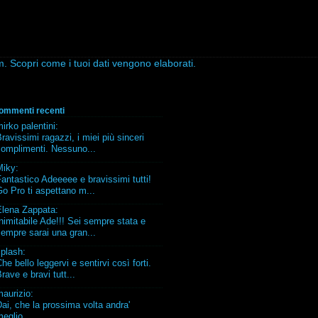
am.
Scopri come i tuoi dati vengono elaborati
.
ommenti recenti
irko palentini
:
ravissimi ragazzi, i miei più sinceri
complimenti. Nessuno...
Miky
:
antastico Adeeeee e bravissimi tutti!
o Pro ti aspettano m...
Elena Zappata
:
nimitabile Ade!!! Sei sempre stata e
empre sarai una gran...
splash
:
he bello leggervi e sentirvi così forti.
rave e bravi tutt...
maurizio
:
ai, che la prossima volta andra'
eglio...........