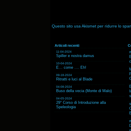
Questo sito usa Akismet per ridurre lo sp
Articoli recenti
C
m
11-04-2024
Spiller e nostra damus
B
10-04-2024
E… come …. Eh!
F
09-18-2024
G
Ritratti e luci al Blade
04-08-2024
Buso della vecia (Monte di Malo)
I
s
04-05-2024
29° Corso di Introduzione alla
Speleologia
C
B
D
m