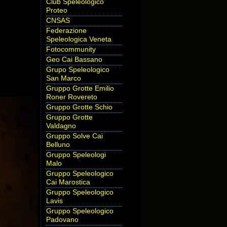
Club Speleologico
Proteo
CNSAS
Federazione
Speleologica Veneta
Fotocommunity
Geo Cai Bassano
Grupo Speleologico
San Marco
Gruppo Grotte Emilio
Roner Rovereto
Gruppo Grotte Schio
Gruppo Grotte
Valdagno
Gruppo Solve Cai
Belluno
Gruppo Speleologi
Malo
Gruppo Speleologico
Cai Marostica
Gruppo Speleologico
Lavis
Gruppo Speleologico
Padovano