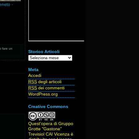
Veneto -
 o fare un
Storico Articoli
Storico
Articoli
Meta
Accedi
RSS
degli articoli
RSS
dei commenti
WordPress.org
Creative Commons
Quest'opera di
Gruppo
Grotte "Gastone"
Trevisiol CAI Vicenza
è