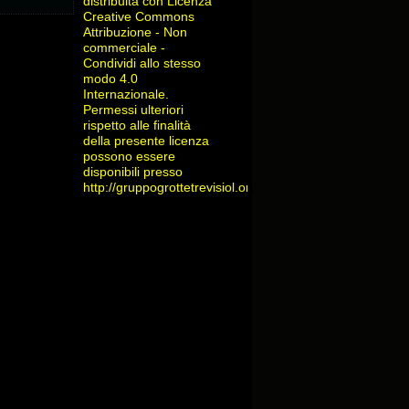
distribuita con Licenza
Creative Commons
Attribuzione - Non
commerciale -
Condividi allo stesso
modo 4.0
Internazionale
.
Permessi ulteriori
rispetto alle finalità
della presente licenza
possono essere
disponibili presso
http://gruppogrottetrevisiol.org/contatti/
.