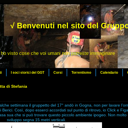
√ Benvenuti nel sito del Gruppo
ho visto cose che voi umani non potreste immaginare
ti
I soci storici del GGT
Corsi
Torrentismo
Calendario
tta di Stefania
alche settimana il gruppetto del 17° andò in Gogna, non per lavare l’on
i Berici. Così, dopo esserci accordati sul punto di ritrovo, io Click e Fi
a casa sua che si può trovare questo piccolo ambiente ipogeo. Non molt
sviluppo segna 15 metri verticali.