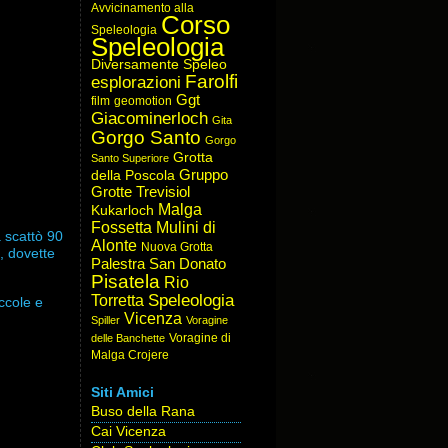
Avvicinamento alla
Corso
Speleologia
Speleologia
Diversamente Speleo
Farolfi
esplorazioni
Ggt
film
geomotion
Giacominerloch
Gita
Gorgo Santo
Gorgo
Grotta
Santo Superiore
Gruppo
della Poscola
Grotte Trevisiol
Malga
Kukarloch
Fossetta
Mulini di
a scattò 90
Alonte
Nuova Grotta
a, dovette
Palestra San Donato
Pisatela
Rio
Speleologia
Torretta
ccole e
Vicenza
Spiller
Voragine
Voragine di
delle Banchette
Malga Crojere
Siti Amici
Buso della Rana
Cai Vicenza