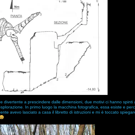
re divertente a prescindere dalle dimensioni, due motivi ci hanno spinti
splorazione. In primo luogo la macchina fotografica, essa esiste e per
te avevo lasciato a casa il libretto di istruzioni e mi è toccato spiegar