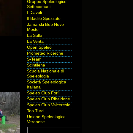
Gruppo Speleologico
Settecomuni
I Diavoli
Il Badile Spezzato
Jamarski klub Novo
Mesto
La Salle
La Venta
Open Speleo
Prometeo Ricerche
S-Team
Scintilena
Scuola Nazionale di
Speleologia
Società Speleologica
Italiana
Speleo Club Forlì
Speleo Club Ribaldone
Speleo Club Valceresio
Teo Turci
Unione Speleologica
Veronese