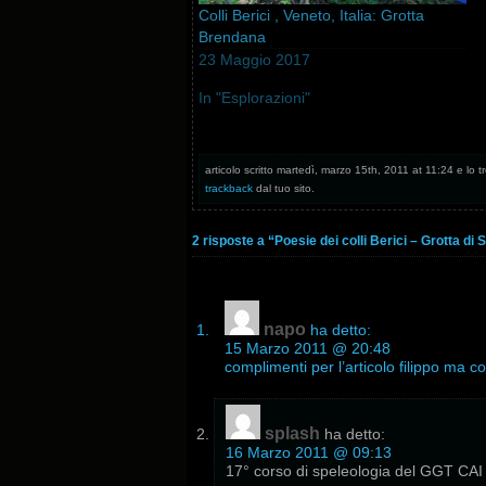
Colli Berici , Veneto, Italia: Grotta
Brendana
23 Maggio 2017
In "Esplorazioni"
articolo scritto martedì, marzo 15th, 2011 at 11:24 e lo t
trackback
dal tuo sito.
2 risposte a “Poesie dei colli Berici – Grotta di 
napo
ha detto:
15 Marzo 2011 @ 20:48
complimenti per l’articolo filippo ma 
splash
ha detto:
16 Marzo 2011 @ 09:13
17° corso di speleologia del GGT CAI