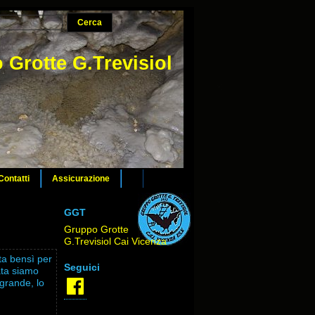
 Grotte G.Trevisiol
Contatti
Assicurazione
GGT
Gruppo Grotte
G.Trevisiol Cai Vicenza
ta bensì per
Seguici
gata siamo
Facebook
o grande,
lo