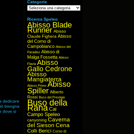
Categorie
Categorie
Ricerca Speleo
Abisso Blade
Runner
Abisso
Abisso
Claude Fighera
del Corno di
Campobianco
Abisso del
Abisso di
Paradiso
Malga Fossetta
Abisso
Abisso
Flavia
Gallo Cedrone
Abisso
Mangiaterra
Abisso
Abisso Primo
Spiller
Alberto
Rossi
Buco del Prestigio
Buso della
 a dedicare
Rana
ciò bisogna
Cai
e dove si
Campo Speleo
Caverna
canyoning
del Sieson
Cena
Colli Berici
Corso di