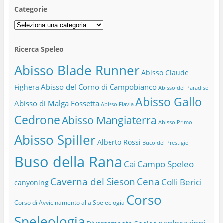
Categorie
Categorie
Ricerca Speleo
Abisso Blade Runner
Abisso Claude
Abisso del Corno di Campobianco
Fighera
Abisso del Paradiso
Abisso Gallo
Abisso di Malga Fossetta
Abisso Flavia
Cedrone
Abisso Mangiaterra
Abisso Primo
Abisso Spiller
Alberto Rossi
Buco del Prestigio
Buso della Rana
Cai
Campo Speleo
Caverna del Sieson
Cena
Colli Berici
canyoning
Corso
Corso di Avvicinamento alla Speleologia
Speleologia
esplorazioni