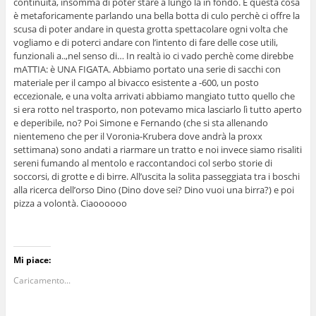
continuità, insomma di poter stare a lungo là in fondo. E questa cosa
è metaforicamente parlando una bella botta di culo perchè ci offre la
scusa di poter andare in questa grotta spettacolare ogni volta che
vogliamo e di poterci andare con l’intento di fare delle cose utili,
funzionali a..,nel senso di… In realtà io ci vado perchè come direbbe
mATTIA: è UNA FIGATA. Abbiamo portato una serie di sacchi con
materiale per il campo al bivacco esistente a -600, un posto
eccezionale, e una volta arrivati abbiamo mangiato tutto quello che
si era rotto nel trasporto, non potevamo mica lasciarlo lì tutto aperto
e deperibile, no? Poi Simone e Fernando (che si sta allenando
nientemeno che per il Voronia-Krubera dove andrà la proxx
settimana) sono andati a riarmare un tratto e noi invece siamo risaliti
sereni fumando al mentolo e raccontandoci col serbo storie di
soccorsi, di grotte e di birre. All’uscita la solita passeggiata tra i boschi
alla ricerca dell’orso Dino (Dino dove sei? Dino vuoi una birra?) e poi
pizza a volontà. Ciaoooooo
Mi piace:
Caricamento...