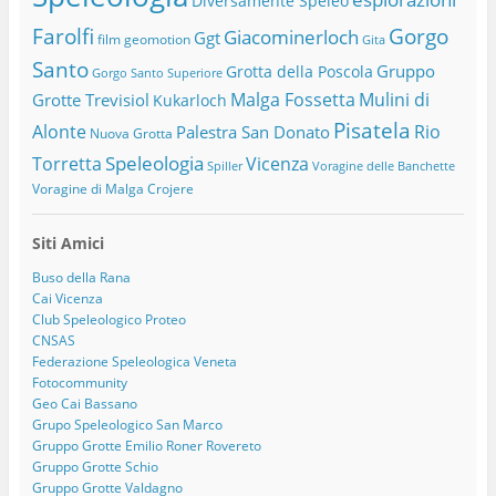
Diversamente Speleo
Farolfi
Gorgo
Giacominerloch
Ggt
film
geomotion
Gita
Santo
Gruppo
Grotta della Poscola
Gorgo Santo Superiore
Malga Fossetta
Mulini di
Grotte Trevisiol
Kukarloch
Pisatela
Alonte
Rio
Palestra San Donato
Nuova Grotta
Speleologia
Torretta
Vicenza
Spiller
Voragine delle Banchette
Voragine di Malga Crojere
Siti Amici
Buso della Rana
Cai Vicenza
Club Speleologico Proteo
CNSAS
Federazione Speleologica Veneta
Fotocommunity
Geo Cai Bassano
Grupo Speleologico San Marco
Gruppo Grotte Emilio Roner Rovereto
Gruppo Grotte Schio
Gruppo Grotte Valdagno