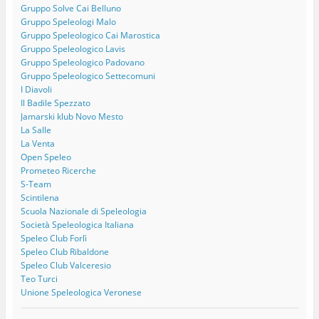
Gruppo Solve Cai Belluno
Gruppo Speleologi Malo
Gruppo Speleologico Cai Marostica
Gruppo Speleologico Lavis
Gruppo Speleologico Padovano
Gruppo Speleologico Settecomuni
I Diavoli
Il Badile Spezzato
Jamarski klub Novo Mesto
La Salle
La Venta
Open Speleo
Prometeo Ricerche
S-Team
Scintilena
Scuola Nazionale di Speleologia
Società Speleologica Italiana
Speleo Club Forlì
Speleo Club Ribaldone
Speleo Club Valceresio
Teo Turci
Unione Speleologica Veronese