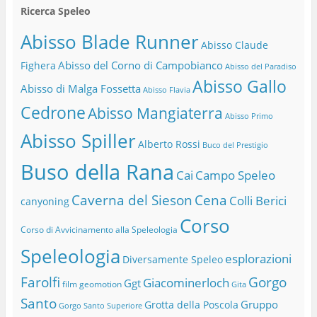
Ricerca Speleo
Abisso Blade Runner
Abisso Claude
Abisso del Corno di Campobianco
Fighera
Abisso del Paradiso
Abisso Gallo
Abisso di Malga Fossetta
Abisso Flavia
Cedrone
Abisso Mangiaterra
Abisso Primo
Abisso Spiller
Alberto Rossi
Buco del Prestigio
Buso della Rana
Cai
Campo Speleo
Caverna del Sieson
Cena
Colli Berici
canyoning
Corso
Corso di Avvicinamento alla Speleologia
Speleologia
esplorazioni
Diversamente Speleo
Farolfi
Gorgo
Giacominerloch
Ggt
film
geomotion
Gita
Santo
Gruppo
Grotta della Poscola
Gorgo Santo Superiore