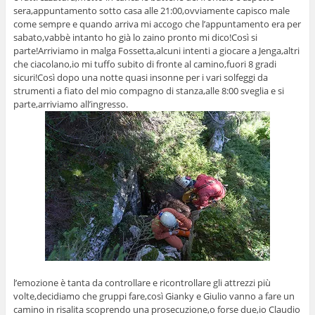
sera,appuntamento sotto casa alle 21:00,ovviamente capisco male
come sempre e quando arriva mi accogo che l’appuntamento era per
sabato,vabbè intanto ho già lo zaino pronto mi dico!Così si
parte!Arriviamo in malga Fossetta,alcuni intenti a giocare a Jenga,altri
che ciacolano,io mi tuffo subito di fronte al camino,fuori 8 gradi
sicuri!Così dopo una notte quasi insonne per i vari solfeggi da
strumenti a fiato del mio compagno di stanza,alle 8:00 sveglia e si
parte,arriviamo all’ingresso.
l’emozione è tanta da controllare e ricontrollare gli attrezzi più
volte,decidiamo che gruppi fare,così Gianky e Giulio vanno a fare un
camino in risalita scoprendo una prosecuzione,o forse due,io Claudio