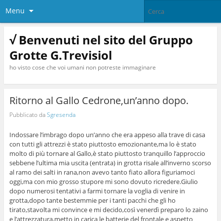
Menu
√ Benvenuti nel sito del Gruppo
Grotte G.Trevisiol
ho visto cose che voi umani non potreste immaginare
Ritorno al Gallo Cedrone,un’anno dopo.
Pubblicato da
Sgresenda
Indossare l’imbrago dopo un’anno che era appeso alla trave di casa
con tutti gli attrezzi è stato piuttosto emozionante,ma lo è stato
molto di più tornare al Gallo,è stato piuttosto tranquillo l’approccio
sebbene l’ultima mia uscita (entrata) in grotta risale all’inverno scorso
al ramo dei salti in rana,non avevo tanto fiato allora figuriamoci
oggi,ma con mio grosso stupore mi sono dovuto ricredere.Giulio
dopo numerosi tentativi a farmi tornare la voglia di venire in
grotta,dopo tante bestemmie per i tanti pacchi che gli ho
tirato,stavolta mi convince e mi decido,così venerdì preparo lo zaino
e l’attrezzatura,metto in carica le batterie del frontale e aspetto