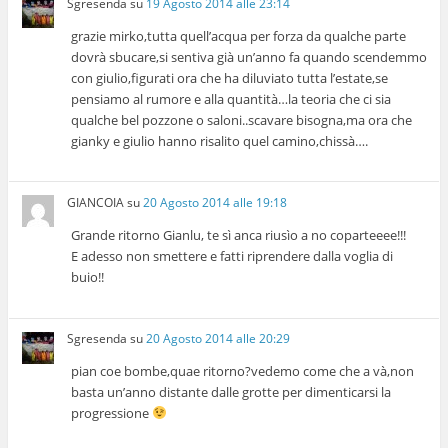
Sgresenda
su
19 Agosto 2014 alle 23:14
grazie mirko,tutta quell’acqua per forza da qualche parte
dovrà sbucare,si sentiva già un’anno fa quando scendemmo
con giulio,figurati ora che ha diluviato tutta l’estate,se
pensiamo al rumore e alla quantità…la teoria che ci sia
qualche bel pozzone o saloni..scavare bisogna,ma ora che
gianky e giulio hanno risalito quel camino,chissà….
GIANCOIA
su
20 Agosto 2014 alle 19:18
Grande ritorno Gianlu, te sì anca riusìo a no coparteeee!!!
E adesso non smettere e fatti riprendere dalla voglia di
buio!!
Sgresenda
su
20 Agosto 2014 alle 20:29
pian coe bombe,quae ritorno?vedemo come che a và,non
basta un’anno distante dalle grotte per dimenticarsi la
progressione