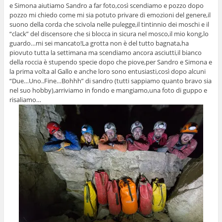
e Simona aiutiamo Sandro a far foto,così scendiamo e pozzo dopo
pozzo mi chiedo come mi sia potuto privare di emozioni del genere,il
suono della corda che scivola nelle pulegge,il tintinnio dei moschi e il
“clack” del discensore che si blocca in sicura nel mosco,il mio kong,lo
guardo…mi sei mancato!La grotta non è del tutto bagnata,ha
piovuto tutta la settimana ma scendiamo ancora asciutti,il bianco
della roccia è stupendo specie dopo che piove,per Sandro e Simona e
la prima volta al Gallo e anche loro sono entusiasti,così dopo alcuni
“Due…Uno..Fine…Bohhh” di sandro (tutti sappiamo quanto bravo sia
nel suo hobby),arriviamo in fondo e mangiamo,una foto di guppo e
risaliamo…