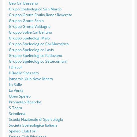
Geo Cai Bassano
Grupo Speleologico San Marco
Gruppo Grotte Emilio Roner Rovereto
Gruppo Grotte Schio
Gruppo Grotte Valdagno
Gruppo Solve Cai Belluno
Gruppo Speleologi Malo
Gruppo Speleologico Cai Marostica
Gruppo Speleologico Lavis
Gruppo Speleologico Padovano
Gruppo Speleologico Settecomuni
I Diavoli
Il Badile Spezzato
Jamarski klub Novo Mesto
La Salle
La Venta
Open Speleo
Prometeo Ricerche
S-Team
Scintilena
Scuola Nazionale di Speleologia
Società Speleologica Italiana
Speleo Club Forlì
Speleo Club Ribaldone