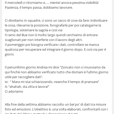
Il mercoledì ci ritorniamo e….. niente! ancora pessima visibilità!
Pazienza, il tempo passa, dobbiamo lavorare.
Ci dividiamo in squadre, ci sono un sacco di cose da fare: individuare
le ossa, rilevarne la posizione, forografarle per poi catalogarne la
tipologia, sistemare la sagola e così via
Il ramo del Bue non è molto largo quindi cerchiamo di entrare
scaglionati per non interferie con il lavoro degli altri.
Il pomeriggio poi bisogna verificare i dati, controllare se manca
qualcosa per recuperare ed integrare il giorno dopo. E così via per 4
giorni.
Il penunltimo giorno Andrea mi dice “Zoncato non ci muoviamo da
qui finchè non abbiamo verificato tutto che domani è l’ultimo giorno
utile per raccogliere dati”.
io: ” Mara mi stai schiavizzando, neanche il tempo di pranzare”
A: “ahahah, sta zitta e lavora!”
Ci adoriamo
Alla fine della settima abbiamo raccolto un bel po’ di dati tra misure
foto ed emozioni. L’obiettivo è, una volta elaborati, confrontarli con i
risultati del 2014 e metterli a disposizione di tutti.