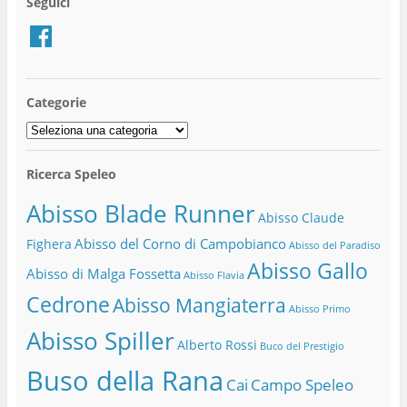
Seguici
Facebook
Categorie
Categorie
Ricerca Speleo
Abisso Blade Runner
Abisso Claude
Abisso del Corno di Campobianco
Fighera
Abisso del Paradiso
Abisso Gallo
Abisso di Malga Fossetta
Abisso Flavia
Cedrone
Abisso Mangiaterra
Abisso Primo
Abisso Spiller
Alberto Rossi
Buco del Prestigio
Buso della Rana
Cai
Campo Speleo