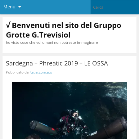
Menu
√ Benvenuti nel sito del Gruppo
Grotte G.Trevisiol
ho visto cose che voi umani non potreste immaginare
Sardegna – Phreatic 2019 – LE OSSA
Pubblicato da
Katia Zoncato