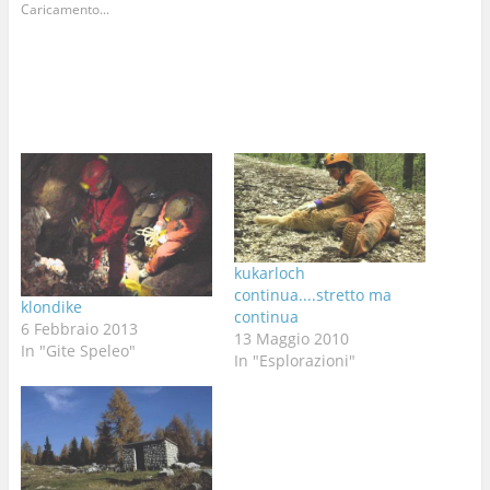
Caricamento...
kukarloch
continua....stretto ma
klondike
continua
6 Febbraio 2013
13 Maggio 2010
In "Gite Speleo"
In "Esplorazioni"