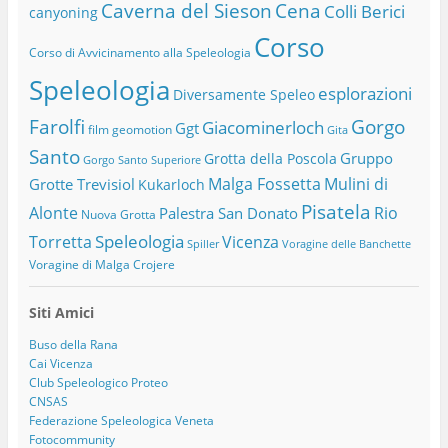
Caverna del Sieson
Cena
Colli Berici
canyoning
Corso
Corso di Avvicinamento alla Speleologia
Speleologia
esplorazioni
Diversamente Speleo
Farolfi
Gorgo
Giacominerloch
Ggt
film
geomotion
Gita
Santo
Gruppo
Grotta della Poscola
Gorgo Santo Superiore
Malga Fossetta
Mulini di
Grotte Trevisiol
Kukarloch
Pisatela
Alonte
Rio
Palestra San Donato
Nuova Grotta
Speleologia
Torretta
Vicenza
Spiller
Voragine delle Banchette
Voragine di Malga Crojere
Siti Amici
Buso della Rana
Cai Vicenza
Club Speleologico Proteo
CNSAS
Federazione Speleologica Veneta
Fotocommunity