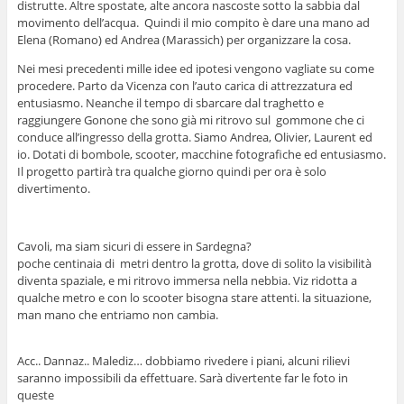
distrutte. Altre spostate, alte ancora nascoste sotto la sabbia dal
movimento dell’acqua. Quindi il mio compito è dare una mano ad
Elena (Romano) ed Andrea (Marassich) per organizzare la cosa.
Nei mesi precedenti mille idee ed ipotesi vengono vagliate su come
procedere. Parto da Vicenza con l’auto carica di attrezzatura ed
entusiasmo. Neanche il tempo di sbarcare dal traghetto e
raggiungere Gonone che sono già mi ritrovo sul gommone che ci
conduce all’ingresso della grotta. Siamo Andrea, Olivier, Laurent ed
io. Dotati di bombole, scooter, macchine fotografiche ed entusiasmo.
Il progetto partirà tra qualche giorno quindi per ora è solo
divertimento.
Cavoli, ma siam sicuri di essere in Sardegna?
poche centinaia di metri dentro la grotta, dove di solito la visibilità
diventa spaziale, e mi ritrovo immersa nella nebbia. Viz ridotta a
qualche metro e con lo scooter bisogna stare attenti. la situazione,
man mano che entriamo non cambia.
Acc.. Dannaz.. Malediz… dobbiamo rivedere i piani, alcuni rilievi
saranno impossibili da effettuare. Sarà divertente far le foto in
queste