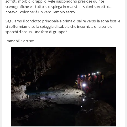
soffitti, morbidi drappi di vele nascondono preziose quinte
scenografiche e il tutto si dispiega in maestosi saloni sorretti da
notevoli colonne: è un vero Tempio sacro.
Seguiamo il condotto principale e prima di salire verso la zona fossile
ci soffermiamo sulla spiaggia di sabbia che incornicia una serie di
specchi d’acqua. Una foto di gruppo?
Immobili!Sorriso!