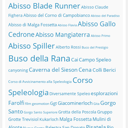
Abisso Blade Runner
Abisso Claude
Abisso del Corno di Campobianco
Fighera
Abisso del Paradiso
Abisso Gallo
Abisso di Malga Fossetta
Abisso Flavia
Cedrone
Abisso Mangiaterra
Abisso Primo
Abisso Spiller
Alberto Rossi
Buco del Prestigio
Buso della Rana
Cai
Campo Speleo
Caverna del Sieson
Cena
Colli Berici
canyoning
Corso
Corso di Avvicinamento alla Speleologia
Speleologia
esplorazioni
Diversamente Speleo
Farolfi
Gorgo
Giacominerloch
Ggt
film
geomotion
Gita
Santo
Gruppo
Grotta della Poscola
Gorgo Santo Superiore
Malga Fossetta
Mulini di
Grotte Trevisiol
Kukarloch
Pisatela
Alonte
Rio
Palestra San Donato
Nuova Grotta