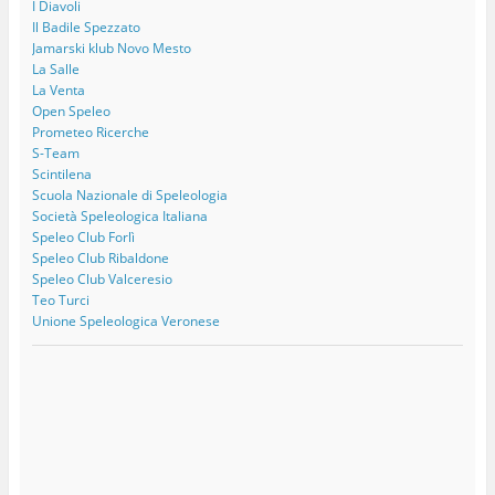
I Diavoli
Il Badile Spezzato
Jamarski klub Novo Mesto
La Salle
La Venta
Open Speleo
Prometeo Ricerche
S-Team
Scintilena
Scuola Nazionale di Speleologia
Società Speleologica Italiana
Speleo Club Forlì
Speleo Club Ribaldone
Speleo Club Valceresio
Teo Turci
Unione Speleologica Veronese