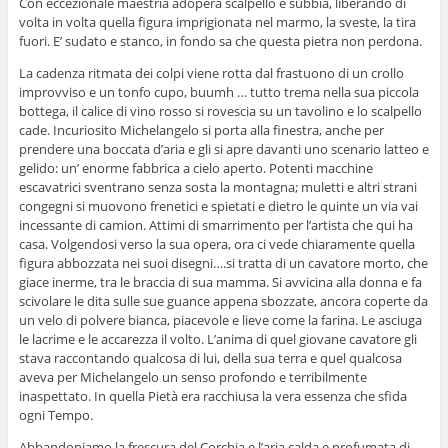
Con eccezionale maestria adopera scalpello e subbia, liberando di
volta in volta quella figura imprigionata nel marmo, la sveste, la tira
fuori. E’ sudato e stanco, in fondo sa che questa pietra non perdona.
La cadenza ritmata dei colpi viene rotta dal frastuono di un crollo
improvviso e un tonfo cupo, buumh … tutto trema nella sua piccola
bottega, il calice di vino rosso si rovescia su un tavolino e lo scalpello
cade. Incuriosito Michelangelo
si porta alla finestra, anche per
prendere una boccata d’aria e gli si apre davanti uno scenario latteo e
gelido: un’ enorme fabbrica a cielo aperto. Potenti macchine
escavatrici sventrano senza sosta la montagna; muletti e altri strani
congegni si muovono frenetici e spietati e dietro le quinte un via vai
incessante di camion. Attimi di smarrimento per l’artista che qui ha
casa. Volgendosi verso la sua opera, ora ci vede chiaramente quella
figura abbozzata nei suoi disegni….si tratta di un cavatore morto, che
giace inerme, tra le braccia di sua mamma. Si avvicina alla donna e fa
scivolare le dita sulle sue guance appena sbozzate, ancora coperte da
un velo di polvere bianca, piacevole e lieve come la farina. Le asciuga
le lacrime e le accarezza il volto. L’anima di quel giovane cavatore gli
stava raccontando qualcosa di lui, della sua terra e quel qualcosa
aveva per Michelangelo un senso profondo e terribilmente
inaspettato. In quella Pietà era racchiusa la vera essenza che sfida
ogni Tempo.
Abbandoniamo la frescura del Corchia e l’aria calda e profumata di