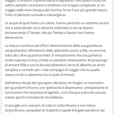
viaggio, ci uniamo a questa danza e seguiamo i suoi passi tra piccoli
saltini, semplici corrimano e strettoie non troppo complicate. E’ un
viaggio nelle vene d’acqua del Corchia, forse il suo più grande tesoro.
Tutto è talmente surreale e meraviglioso.
Le acque di quel mare cosi calmo, hanno partorito un sistema carsico
che si estende per circa settanta chilometri e noi ne stiamo
attraversando il Tempo. Ma qui Tempo e Spazio non hanno
dimensione.
La Natura continua ad offrirci dimostrazione della sua grandezza
catapultandoci all’imbocco dello splendido pozzo a Elle, un enorme
tubo alto oltre quaranta metri. E’ emozionante. Ha una partenza
molto esposta e circa a metà un pendolo interessante. Mi propongo
di armare l’Elle e con le dovute attenzioni cerco di allestire un armo
semplice e comodo per i miei compagni di viaggio che su quella
stessa corda si caleranno tra un paio di minuti.
Nell’attesa che gli altri giungano alla base, mi ritaglio un momento
per guardarmi intorno e lo spettacolo è disarmante: un’esplosione di
concrezioni che nei pressi di laghetti, corsi d’acqua e piccole cascate,
creano giochi cromatici di rara bellezza.
Ci accoglie uno scenario di volta in volta diverso e non meno
straordinario, lampadari di stalattiti e capelli d’angelo pendono dai