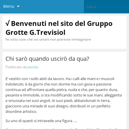
Menu
√ Benvenuti nel sito del Gruppo
Grotte G.Trevisiol
ho visto cose che voi umani non potreste immaginare
Chi sarò quando uscirò da qua?
Pubblicato da
paolala
E’ vestito con i soliti abiti da lavoro. Ha i calli alle mani e i muscoli
indolenziti, è da giorni che non dorme ma con gioia e passione
continua ad affrontare quella pietra, nuda e che, per quanto dura,
pesante e immobile, si sta modificando sotto le sue mani, alleggerita
e smussata nei suoi angoli. Ai suoi piedi, abbandonati in terra,
giacciono una miriade di suoi disegni, distribuiti in un perfetto
disordine artistico.
Su uno di questi si intravede una figura ….