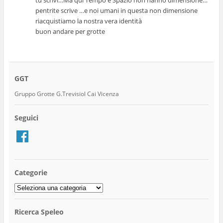
tu scrivi…Ma qui Tempo e Spazio non hanno dimensione…
pentrite scrive …e noi umani in questa non dimensione
riacquistiamo la nostra vera identità
buon andare per grotte
GGT
Gruppo Grotte G.Trevisiol Cai Vicenza
Seguici
Facebook
Categorie
Categorie
Ricerca Speleo