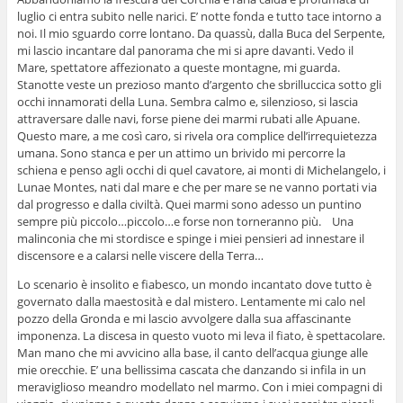
luglio ci entra subito nelle narici. E’ notte fonda e tutto tace intorno a
noi. Il mio sguardo corre lontano. Da quassù, dalla Buca del Serpente,
mi lascio incantare dal panorama che mi si apre davanti. Vedo il
Mare, spettatore affezionato a queste montagne, mi guarda.
Stanotte veste un prezioso manto d’argento che sbrilluccica sotto gli
occhi innamorati della Luna. Sembra calmo e, silenzioso, si lascia
attraversare dalle navi, forse piene dei marmi rubati alle Apuane.
Questo mare, a me così caro, si rivela ora complice dell’irrequietezza
umana. Sono stanca e per un attimo un brivido mi percorre la
schiena e penso agli occhi di quel cavatore, ai monti di Michelangelo, i
Lunae Montes, nati dal mare e che per mare se ne vanno portati via
dal progresso e dalla civiltà. Quei marmi sono adesso un puntino
sempre più piccolo…piccolo…e forse non torneranno più. Una
malinconia che mi stordisce e spinge i miei pensieri ad innestare il
discensore e a calarsi nelle viscere della Terra…
Lo scenario è insolito e fiabesco, un mondo incantato dove tutto è
governato dalla maestosità e dal mistero. Lentamente mi calo nel
pozzo della Gronda e mi lascio avvolgere dalla sua affascinante
imponenza. La discesa in questo vuoto mi leva il fiato, è spettacolare.
Man mano che mi avvicino alla base, il canto dell’acqua giunge alle
mie orecchie. E’ una bellissima cascata che danzando si infila in un
meraviglioso meandro modellato nel marmo. Con i miei compagni di