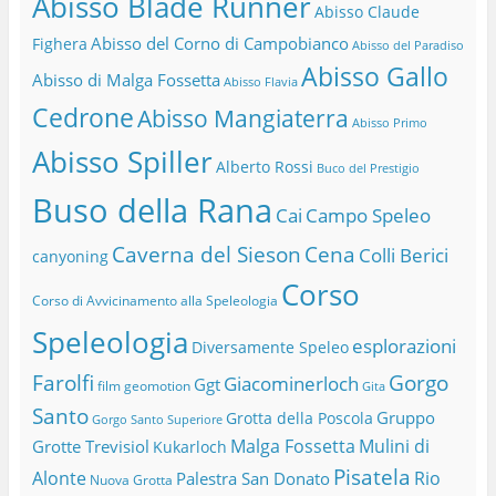
Abisso Blade Runner
Abisso Claude
Abisso del Corno di Campobianco
Fighera
Abisso del Paradiso
Abisso Gallo
Abisso di Malga Fossetta
Abisso Flavia
Cedrone
Abisso Mangiaterra
Abisso Primo
Abisso Spiller
Alberto Rossi
Buco del Prestigio
Buso della Rana
Cai
Campo Speleo
Caverna del Sieson
Cena
Colli Berici
canyoning
Corso
Corso di Avvicinamento alla Speleologia
Speleologia
esplorazioni
Diversamente Speleo
Farolfi
Gorgo
Giacominerloch
Ggt
film
geomotion
Gita
Santo
Gruppo
Grotta della Poscola
Gorgo Santo Superiore
Malga Fossetta
Mulini di
Grotte Trevisiol
Kukarloch
Pisatela
Alonte
Rio
Palestra San Donato
Nuova Grotta