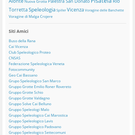
Pisatela
Alonte
Rio
Palestra San Donato
Nuova Grotta
Speleologia
Torretta
Vicenza
Spiller
Voragine delle Banchette
Voragine di Malga Crojere
Siti Amici
Buso della Rana
Cai Vicenza
Club Speleologico Proteo
CNSAS
Federazione Speleologica Veneta
Fotocommunity
Geo Cai Bassano
Grupo Speleologico San Marco
Gruppo Grotte Emilio Roner Rovereto
Gruppo Grotte Schio
Gruppo Grotte Valdagno
Gruppo Solve Cai Belluno
Gruppo Speleologi Malo
Gruppo Speleologico Cai Marostica
Gruppo Speleologico Lavis
Gruppo Speleologico Padovano
Gruppo Speleologico Settecomuni