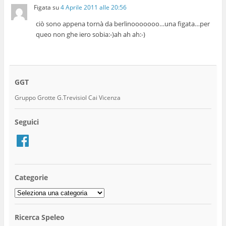
Figata
su
4 Aprile 2011 alle 20:56
ciò sono appena tornà da berlinooooooo…una figata…per
queo non ghe iero sobia:-)ah ah ah:-)
GGT
Gruppo Grotte G.Trevisiol Cai Vicenza
Seguici
Facebook
Categorie
Categorie
Ricerca Speleo