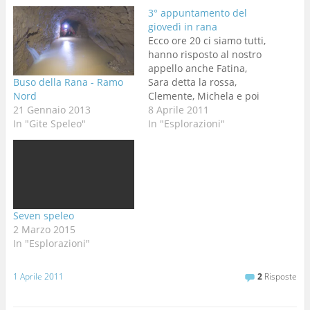
3° appuntamento del
giovedì in rana
Ecco ore 20 ci siamo tutti,
hanno risposto al nostro
appello anche Fatina,
Buso della Rana - Ramo
Sara detta la rossa,
Nord
Clemente, Michela e poi
21 Gennaio 2013
finito l'allenamento anche
8 Aprile 2011
In "Gite Speleo"
Figata. si procede a passo
In "Esplorazioni"
veloce verso il ramo
Trevisiol e arrivati alla
sala dei due rami ci
dividiamo. Nadia e
Clemente con Sara si
infrattano…
Seven speleo
2 Marzo 2015
In "Esplorazioni"
1 Aprile 2011
2
Risposte