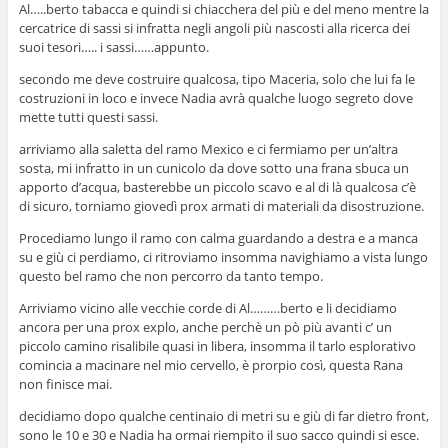
Al…..berto tabacca e quindi si chiacchera del più e del meno mentre la
cercatrice di sassi si infratta negli angoli più nascosti alla ricerca dei
suoi tesori….. i sassi……appunto.
secondo me deve costruire qualcosa, tipo Maceria, solo che lui fa le
costruzioni in loco e invece Nadia avrà qualche luogo segreto dove
mette tutti questi sassi.
arriviamo alla saletta del ramo Mexico e ci fermiamo per un’altra
sosta, mi infratto in un cunicolo da dove sotto una frana sbuca un
apporto d’acqua, basterebbe un piccolo scavo e al di là qualcosa c’è
di sicuro, torniamo giovedì prox armati di materiali da disostruzione.
Procediamo lungo il ramo con calma guardando a destra e a manca
su e giù ci perdiamo, ci ritroviamo insomma navighiamo a vista lungo
questo bel ramo che non percorro da tanto tempo.
Arriviamo vicino alle vecchie corde di Al………berto e li decidiamo
ancora per una prox explo, anche perchè un pò più avanti c’ un
piccolo camino risalibile quasi in libera, insomma il tarlo esplorativo
comincia a macinare nel mio cervello, è prorpio così, questa Rana
non finisce mai.
decidiamo dopo qualche centinaio di metri su e giù di far dietro front,
sono le 10 e 30 e Nadia ha ormai riempito il suo sacco quindi si esce.