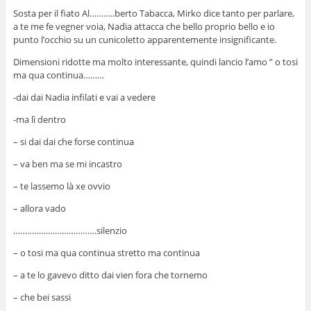
Sosta per il fiato Al………..berto Tabacca, Mirko dice tanto per parlare,
a te me fe vegner voia, Nadia attacca che bello proprio bello e io
punto l’occhio su un cunicoletto apparentemente insignificante.
Dimensioni ridotte ma molto interessante, quindi lancio l’amo ” o tosi
ma qua continua………
-dai dai Nadia infilati e vai a vedere
-ma lì dentro
– si dai dai che forse continua
– va ben ma se mi incastro
– te lassemo là xe ovvio
– allora vado
………………………………silenzio
– o tosi ma qua continua stretto ma continua
– a te lo gavevo ditto dai vien fora che tornemo
– che bei sassi