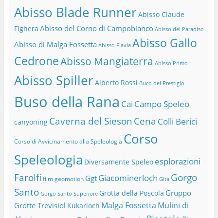
Abisso Blade Runner
Abisso Claude
Abisso del Corno di Campobianco
Fighera
Abisso del Paradiso
Abisso Gallo
Abisso di Malga Fossetta
Abisso Flavia
Cedrone
Abisso Mangiaterra
Abisso Primo
Abisso Spiller
Alberto Rossi
Buco del Prestigio
Buso della Rana
Cai
Campo Speleo
Caverna del Sieson
Cena
Colli Berici
canyoning
Corso
Corso di Avvicinamento alla Speleologia
Speleologia
esplorazioni
Diversamente Speleo
Farolfi
Gorgo
Giacominerloch
Ggt
film
geomotion
Gita
Santo
Gruppo
Grotta della Poscola
Gorgo Santo Superiore
Malga Fossetta
Mulini di
Grotte Trevisiol
Kukarloch