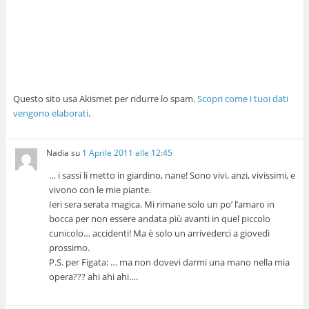
Questo sito usa Akismet per ridurre lo spam.
Scopri come i tuoi dati
vengono elaborati
.
Nadia
su
1 Aprile 2011 alle 12:45
… i sassi li metto in giardino, nane! Sono vivi, anzi, vivissimi, e
vivono con le mie piante.
Ieri sera serata magica. Mi rimane solo un po’ l’amaro in
bocca per non essere andata più avanti in quel piccolo
cunicolo… accidenti! Ma è solo un arrivederci a giovedì
prossimo.
P.S. per Figata: … ma non dovevi darmi una mano nella mia
opera??? ahi ahi ahi….