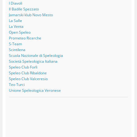
I Diavoli
Il Badile Spezzato
Jamarski klub Novo Mesto
La Salle
La Venta
Open Speleo
Prometeo Ricerche
S-Team
Scintilena
Scuola Nazionale di Speleologia
Società Speleologica Italiana
Speleo Club Forlì
Speleo Club Ribaldone
Speleo Club Valceresio
Teo Turci
Unione Speleologica Veronese