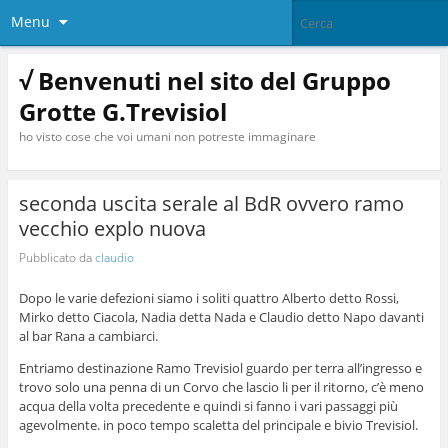
Menu
√ Benvenuti nel sito del Gruppo
Grotte G.Trevisiol
ho visto cose che voi umani non potreste immaginare
seconda uscita serale al BdR ovvero ramo
vecchio explo nuova
Pubblicato da
claudio
Dopo le varie defezioni siamo i soliti quattro Alberto detto Rossi,
Mirko detto Ciacola, Nadia detta Nada e Claudio detto Napo davanti
al bar Rana a cambiarci.
Entriamo destinazione Ramo Trevisiol guardo per terra all’ingresso e
trovo solo una penna di un Corvo che lascio li per il ritorno, c’è meno
acqua della volta precedente e quindi si fanno i vari passaggi più
agevolmente. in poco tempo scaletta del principale e bivio Trevisiol.