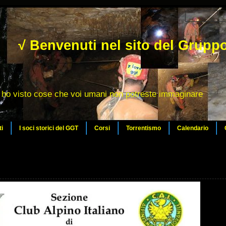
√ Benvenuti nel sito del Gruppo
ho visto cose che voi umani non potreste immaginare
ti
I soci storici del GGT
Corsi
Torrentismo
Calendario