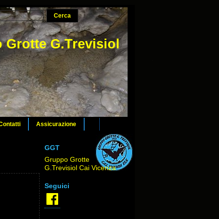
 Grotte G.Trevisiol
Contatti
Assicurazione
GGT
Gruppo Grotte
G.Trevisiol Cai Vicenza
Seguici
Facebook