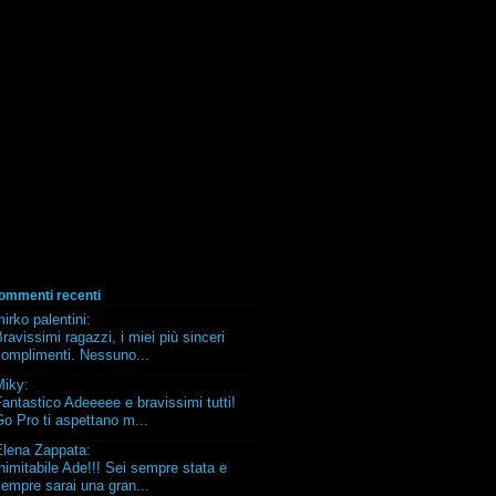
ommenti recenti
irko palentini
:
ravissimi ragazzi, i miei più sinceri
complimenti. Nessuno...
Miky
:
antastico Adeeeee e bravissimi tutti!
o Pro ti aspettano m...
Elena Zappata
:
nimitabile Ade!!! Sei sempre stata e
empre sarai una gran...