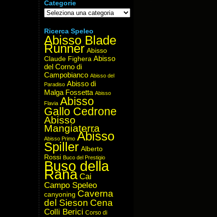
Categorie
Categorie
Ricerca Speleo
Abisso Blade
Runner
Abisso
Abisso
Claude Fighera
del Corno di
Campobianco
Abisso del
Abisso di
Paradiso
Malga Fossetta
Abisso
Abisso
Flavia
Gallo Cedrone
Abisso
Mangiaterra
Abisso
Abisso Primo
Spiller
Alberto
Rossi
Buco del Prestigio
Buso della
Rana
Cai
Campo Speleo
Caverna
canyoning
del Sieson
Cena
Colli Berici
Corso di