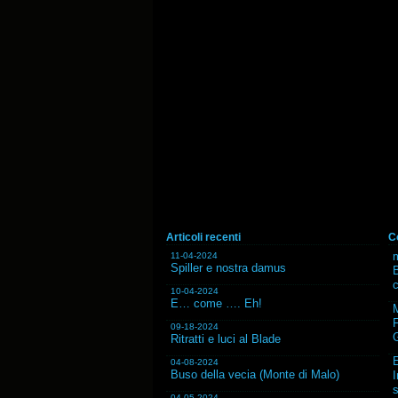
Articoli recenti
C
m
11-04-2024
Spiller e nostra damus
B
10-04-2024
E… come …. Eh!
F
09-18-2024
G
Ritratti e luci al Blade
04-08-2024
Buso della vecia (Monte di Malo)
I
s
04-05-2024