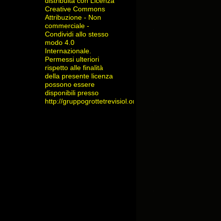
distribuita con Licenza
Creative Commons
Attribuzione - Non
commerciale -
Condividi allo stesso
modo 4.0
Internazionale
.
Permessi ulteriori
rispetto alle finalità
della presente licenza
possono essere
disponibili presso
http://gruppogrottetrevisiol.org/contatti/
.