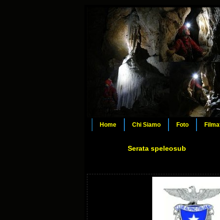
Home
Chi Siamo
Foto
Filma
Serata speleosub