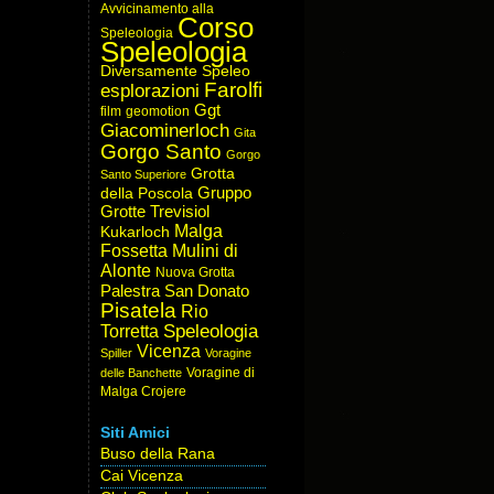
Avvicinamento alla
Corso
Speleologia
Speleologia
Diversamente Speleo
Farolfi
esplorazioni
Ggt
film
geomotion
Giacominerloch
Gita
Gorgo Santo
Gorgo
Grotta
Santo Superiore
Gruppo
della Poscola
Grotte Trevisiol
Malga
Kukarloch
Fossetta
Mulini di
Alonte
Nuova Grotta
Palestra San Donato
Pisatela
Rio
Speleologia
Torretta
Vicenza
Spiller
Voragine
Voragine di
delle Banchette
Malga Crojere
Siti Amici
Buso della Rana
Cai Vicenza