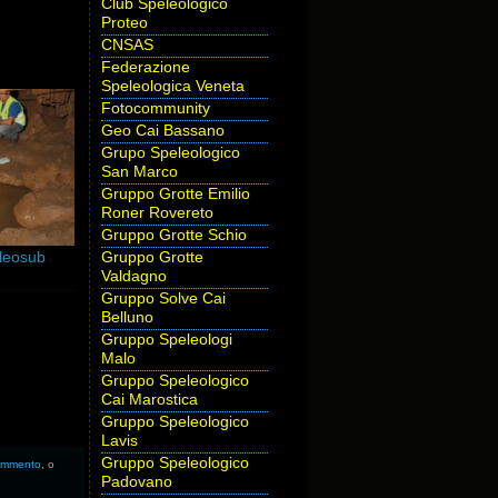
Club Speleologico
Proteo
CNSAS
Federazione
Speleologica Veneta
Fotocommunity
Geo Cai Bassano
Grupo Speleologico
San Marco
Gruppo Grotte Emilio
Roner Rovereto
Gruppo Grotte Schio
eleosub
Gruppo Grotte
Valdagno
Gruppo Solve Cai
Belluno
Gruppo Speleologi
Malo
Gruppo Speleologico
Cai Marostica
Gruppo Speleologico
Lavis
Gruppo Speleologico
commento
, o
Padovano