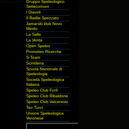
Gruppo Speleologico
Settecomuni
I Diavoli
Il Badile Spezzato
Jamarski klub Novo
Mesto
La Salle
La Venta
Open Speleo
Prometeo Ricerche
S-Team
Scintilena
Scuola Nazionale di
Speleologia
Società Speleologica
Italiana
Speleo Club Forlì
Speleo Club Ribaldone
Speleo Club Valceresio
Teo Turci
Unione Speleologica
Veronese