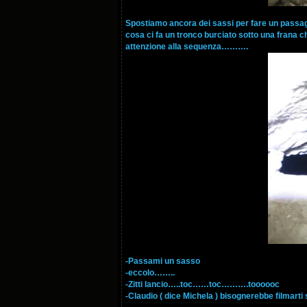
Spostiamo ancora dei sassi per fare un passagg
cosa ci fa un tronco burciato sotto una frana ch
attenzione alla sequenza……….
-Passami un sasso
-eccolo……..
-Zitti lancio…..toc……toc……….toooooc
-Claudio ( dice Michela ) bisognerebbe filmart