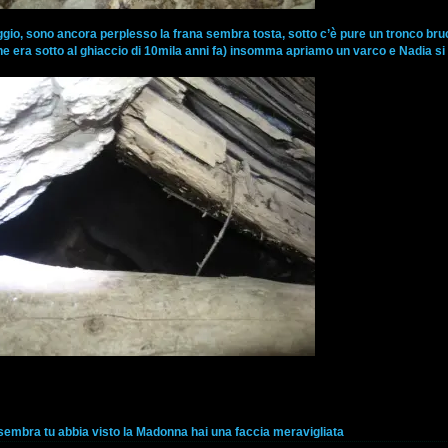
io, sono ancora perplesso la frana sembra tosta, sotto c’è pure un tronco bru
e era sotto al ghiaccio di 10mila anni fa) insomma apriamo un varco e Nadia si inf
i sembra tu abbia visto la Madonna hai una faccia meravigliata