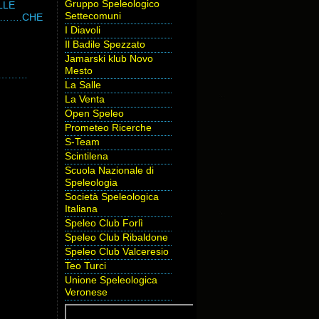
Gruppo Speleologico
LLE
Settecomuni
RA…….CHE
I Diavoli
Il Badile Spezzato
Jamarski klub Novo
Mesto
zzo………
La Salle
La Venta
Open Speleo
Prometeo Ricerche
S-Team
Scintilena
Scuola Nazionale di
Speleologia
Società Speleologica
Italiana
Speleo Club Forlì
Speleo Club Ribaldone
Speleo Club Valceresio
Teo Turci
Unione Speleologica
Veronese