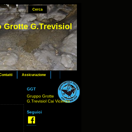
 Grotte G.Trevisiol
Contatti
Assicurazione
GGT
Gruppo Grotte
G.Trevisiol Cai Vicenza
Seguici
Facebook