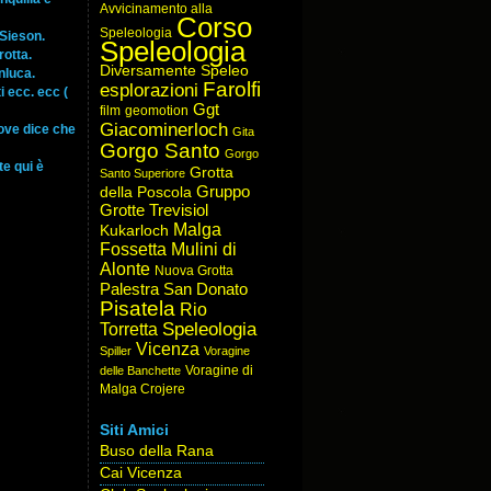
Avvicinamento alla
Corso
Speleologia
 Sieson.
Speleologia
rotta.
Diversamente Speleo
nluca.
Farolfi
esplorazioni
 ecc. ecc (
Ggt
film
geomotion
Giacominerloch
dove dice che
Gita
Gorgo Santo
Gorgo
e qui è
Grotta
Santo Superiore
Gruppo
della Poscola
Grotte Trevisiol
Malga
Kukarloch
Fossetta
Mulini di
Alonte
Nuova Grotta
Palestra San Donato
Pisatela
Rio
Speleologia
Torretta
Vicenza
Spiller
Voragine
Voragine di
delle Banchette
Malga Crojere
Siti Amici
Buso della Rana
Cai Vicenza