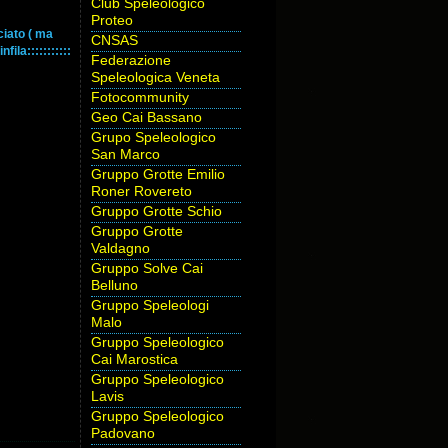
Club Speleologico
Proteo
ciato ( ma
CNSAS
ila:::::::::::
Federazione
Speleologica Veneta
Fotocommunity
Geo Cai Bassano
Grupo Speleologico
San Marco
Gruppo Grotte Emilio
Roner Rovereto
Gruppo Grotte Schio
Gruppo Grotte
Valdagno
Gruppo Solve Cai
Belluno
Gruppo Speleologi
Malo
Gruppo Speleologico
Cai Marostica
Gruppo Speleologico
Lavis
Gruppo Speleologico
Padovano