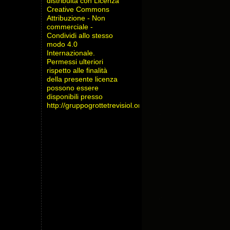
distribuita con Licenza
Creative Commons
Attribuzione - Non
commerciale -
Condividi allo stesso
modo 4.0
Internazionale
.
Permessi ulteriori
rispetto alle finalità
della presente licenza
possono essere
disponibili presso
http://gruppogrottetrevisiol.org/contatti/
.