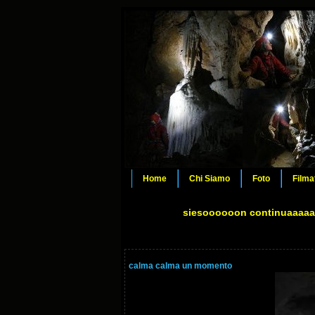
Home
Chi Siamo
Foto
Filma
siesoooooon continuaaaa
calma calma un momento