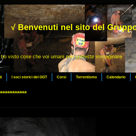
√ Benvenuti nel sito del Gruppo
ho visto cose che voi umani non potreste immaginare
ti
I soci storici del GGT
Corsi
Torrentismo
Calendario
aaaaaaaaaaaa