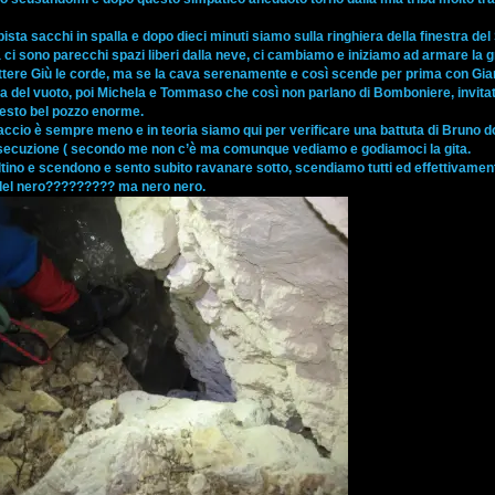
pista sacchi in spalla e dopo dieci minuti siamo sulla ringhiera della finestra del
ci sono parecchi spazi liberi dalla neve, ci cambiamo e iniziamo ad armare la g
ettere Giù le corde, ma se la cava serenamente e così scende per prima con Gia
 del vuoto, poi Michela e Tommaso che così non parlano di Bomboniere, invitati
n questo bel pozzo enorme.
iaccio è sempre meno e in teoria siamo qui per verificare una battuta di Bruno 
prosecuzione ( secondo me non c’è ma comunque vediamo e godiamoci la gita.
ino e scendono e sento subito ravanare sotto, scendiamo tutti ed effettivament
è del nero????????? ma nero nero.