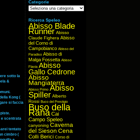
Categorie
Categorie
Ricerca Speleo
Abisso Blade
Runner
Abisso
Abisso
Claude Fighera
del Corno di
Campobianco
Abisso del
Abisso di
Paradiso
Malga Fossetta
Abisso
Abisso
Flavia
Gallo Cedrone
ere sotto la
Abisso
hela &
Mangiaterra
Abisso
Abisso Primo
omuni.
Spiller
Alberto
della Kong (
Rossi
Buco del Prestigio
gare si faccia
Buso della
Rana
piste.
Cai
a e scentrata
Campo Speleo
Caverna
canyoning
sarei tentato
del Sieson
Cena
un cimbro (
Colli Berici
Corso di
nquilla e