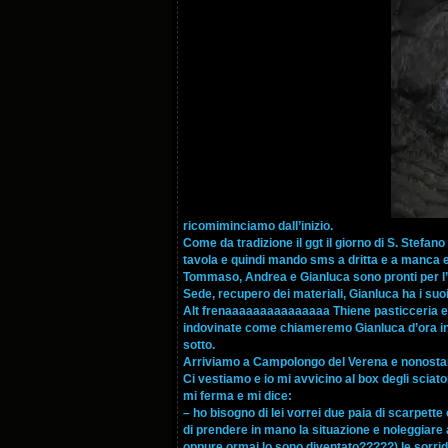
ricomiminciamo dall’inizio.
Come da tradizione il ggt il giorno di S. Stefan
tavola e quindi mando sms a dritta e a manca e 
Tommaso, Andrea e Gianluca sono pronti per l’
Sede, recupero dei materiali, Gianluca ha i suo
Alt frenaaaaaaaaaaaaaaa Thiene pasticceria e co
indovinate come chiameremo Gianluca d’ora in po
sotto.
Arriviamo a Campolongo del Verena e nonostant
Ci vestiamo e io mi avvicino al box degli sciat
mi ferma e mi dice:
– ho bisogno di lei vorrei due paia di scarpette 
di prendere in mano la situazione e noleggiare
oppure ormai lo sono diventato?????) le sorrid