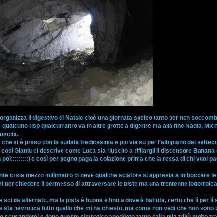
o organizza il digestivo di Natale cioè una giornata speleo tanto per non soccomb
qualcuno risp qualcun’altro va in altre grotte a digerire ma alla fine Nadia, Mic
uscita.
i che si è preso con la sudata tredicesima e poi via su per l’altopiano dei settec
sì Gianlu ci descrive come Luca sia riuscito a rifilargli il discensore Banana 
i:::::::::) e così per pegno paga la colazione prima che la ressa di chi vuol pa
e ci sia mezzo millimetro di neve qualche sciatore si appresta a imboccare le 
ori per chiedere il permesso di attraversare le piste ma una trentenne logorroic
e sci da alternato, ma la pista è buona e fino a dove è battuta, certo che lì per lì 
 a sta nevrotica tutto quello che mi ha chiesto, ma come non vedi che non sono 
o scusandomi e dopo questo simpatico aneddoto torno dalla mia tribù molto tra