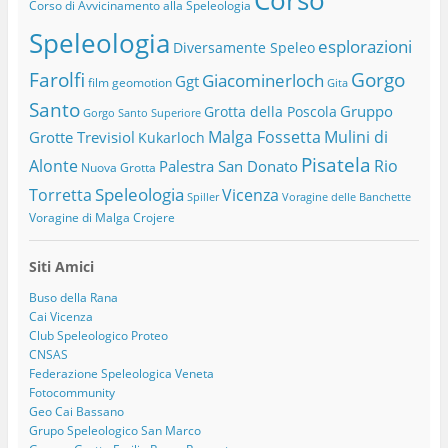
Corso di Avvicinamento alla Speleologia
Speleologia
esplorazioni
Diversamente Speleo
Farolfi
Gorgo
Giacominerloch
Ggt
film
geomotion
Gita
Santo
Gruppo
Grotta della Poscola
Gorgo Santo Superiore
Malga Fossetta
Mulini di
Grotte Trevisiol
Kukarloch
Pisatela
Alonte
Rio
Palestra San Donato
Nuova Grotta
Speleologia
Torretta
Vicenza
Spiller
Voragine delle Banchette
Voragine di Malga Crojere
Siti Amici
Buso della Rana
Cai Vicenza
Club Speleologico Proteo
CNSAS
Federazione Speleologica Veneta
Fotocommunity
Geo Cai Bassano
Grupo Speleologico San Marco