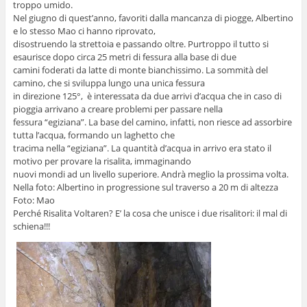
troppo umido.
Nel giugno di quest’anno, favoriti dalla mancanza di piogge, Albertino
e lo stesso Mao ci hanno riprovato,
disostruendo la strettoia e passando oltre. Purtroppo il tutto si
esaurisce dopo circa 25 metri di fessura alla base di due
camini foderati da latte di monte bianchissimo. La sommità del
camino, che si sviluppa lungo una unica fessura
in direzione 125°, è interessata da due arrivi d’acqua che in caso di
pioggia arrivano a creare problemi per passare nella
fessura “egiziana”. La base del camino, infatti, non riesce ad assorbire
tutta l’acqua, formando un laghetto che
tracima nella “egiziana”. La quantità d’acqua in arrivo era stato il
motivo per provare la risalita, immaginando
nuovi mondi ad un livello superiore. Andrà meglio la prossima volta.
Nella foto: Albertino in progressione sul traverso a 20 m di altezza
Foto: Mao
Perché Risalita Voltaren? E’ la cosa che unisce i due risalitori: il mal di
schiena!!!