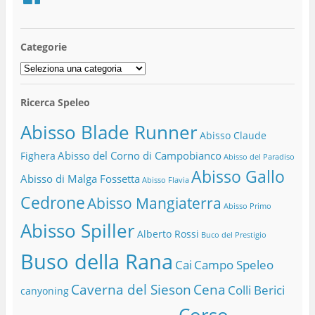
Categorie
Categorie
Ricerca Speleo
Abisso Blade Runner
Abisso Claude
Abisso del Corno di Campobianco
Fighera
Abisso del Paradiso
Abisso Gallo
Abisso di Malga Fossetta
Abisso Flavia
Cedrone
Abisso Mangiaterra
Abisso Primo
Abisso Spiller
Alberto Rossi
Buco del Prestigio
Buso della Rana
Cai
Campo Speleo
Caverna del Sieson
Cena
Colli Berici
canyoning
Corso