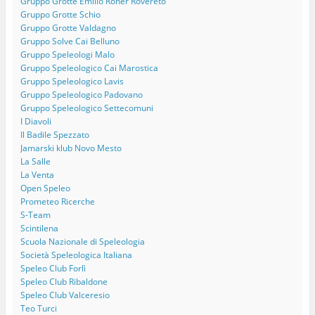
Gruppo Grotte Emilio Roner Rovereto
Gruppo Grotte Schio
Gruppo Grotte Valdagno
Gruppo Solve Cai Belluno
Gruppo Speleologi Malo
Gruppo Speleologico Cai Marostica
Gruppo Speleologico Lavis
Gruppo Speleologico Padovano
Gruppo Speleologico Settecomuni
I Diavoli
Il Badile Spezzato
Jamarski klub Novo Mesto
La Salle
La Venta
Open Speleo
Prometeo Ricerche
S-Team
Scintilena
Scuola Nazionale di Speleologia
Società Speleologica Italiana
Speleo Club Forlì
Speleo Club Ribaldone
Speleo Club Valceresio
Teo Turci