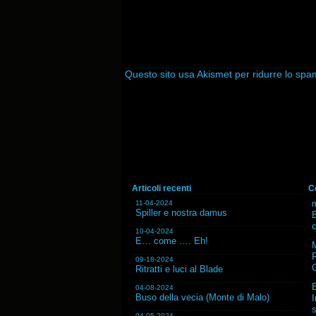
Questo sito usa Akismet per ridurre lo sp
Articoli recenti
C
m
11-04-2024
Spiller e nostra damus
B
10-04-2024
E… come …. Eh!
F
09-18-2024
G
Ritratti e luci al Blade
04-08-2024
Buso della vecia (Monte di Malo)
I
s
04-05-2024