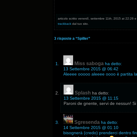
articolo scritto venerdì, settembre 11th, 2015 at 22:26 e 
trackback
dal tuo sito.
3 risposte a “Spiller”
Miss saboga
ha detto:
13 Settembre 2015 @ 06:42
Aleeee ooooo aleeee oooo è partita la 
Splash
ha detto:
13 Settembre 2015 @ 11:15
Paroni de gnente, servi de nessun! Si
Sgresenda
ha detto:
14 Settembre 2015 @ 01:10
bisognerà (credo) prenderci dentro fi