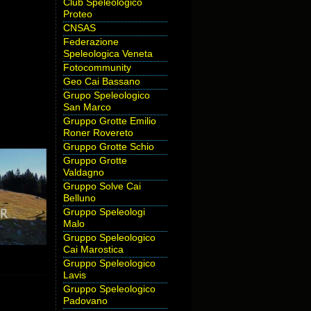
Club Speleologico
Proteo
CNSAS
Federazione
Speleologica Veneta
Fotocommunity
Geo Cai Bassano
Grupo Speleologico
San Marco
Gruppo Grotte Emilio
Roner Rovereto
Gruppo Grotte Schio
Gruppo Grotte
Valdagno
Gruppo Solve Cai
Belluno
Gruppo Speleologi
Malo
Gruppo Speleologico
Cai Marostica
Gruppo Speleologico
Lavis
Gruppo Speleologico
Padovano