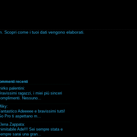
am.
Scopri come i tuoi dati vengono elaborati
.
ommenti recenti
irko palentini
:
ravissimi ragazzi, i miei più sinceri
complimenti. Nessuno...
Miky
:
antastico Adeeeee e bravissimi tutti!
o Pro ti aspettano m...
Elena Zappata
:
nimitabile Ade!!! Sei sempre stata e
empre sarai una gran...