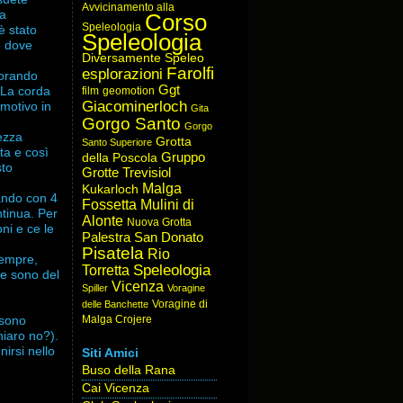
Avvicinamento alla
ra
Corso
Speleologia
è stato
Speleologia
e dove
Diversamente Speleo
Farolfi
esplorazioni
iorando
Ggt
 La corda
film
geomotion
Giacominerloch
 motivo in
Gita
Gorgo Santo
Gorgo
ezza
Grotta
Santo Superiore
ta e così
Gruppo
della Poscola
sto
Grotte Trevisiol
Malga
Kukarloch
ando con 4
Fossetta
Mulini di
tinua. Per
Alonte
Nuova Grotta
ni e ce le
Palestra San Donato
Pisatela
Rio
sempre,
Speleologia
Torretta
le sono del
Vicenza
Spiller
Voragine
Voragine di
delle Banchette
Malga Crojere
 sono
hiaro no?).
irsi nello
Siti Amici
Buso della Rana
Cai Vicenza