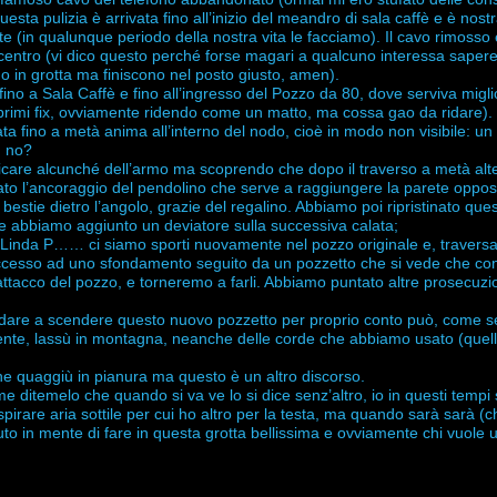
sta pulizia è arrivata fino all’inizio del meandro di sala caffè e è nost
te (in qualunque periodo della nostra vita le facciamo). Il cavo rimosso 
ocentro (vi dico questo perché forse magari a qualcuno interessa saper
scono in grotta ma finiscono nel posto giusto, amen).
ino a Sala Caffè e fino all’ingresso del Pozzo da 80, dove serviva migl
 primi fix, ovviamente ridendo come un matto, ma cossa gao da ridare).
ata fino a metà anima all’interno del nodo, cioè in modo non visibile: un
, no?
ficare alcunché dell’armo ma scoprendo che dopo il traverso a metà alt
cato l’ancoraggio del pendolino che serve a raggiungere la parete oppos
estie dietro l’angolo, grazie del regalino. Abbiamo poi ripristinato que
 abbiamo aggiunto un deviatore sulla successiva calata;
zo Linda P…… ci siamo sporti nuovamente nel pozzo originale e, travers
 accesso ad uno sfondamento seguito da un pozzetto che si vede che con
ttacco del pozzo, e torneremo a farli. Abbiamo puntato altre prosecuzio
ndare a scendere questo nuovo pozzetto per proprio conto può, come 
ente, lassù in montagna, neanche delle corde che abbiamo usato (quel
e quaggiù in pianura ma questo è un altro discorso.
e ditemelo che quando si va ve lo si dice senz’altro, io in questi tempi
rare aria sottile per cui ho altro per la testa, ma quando sarà sarà (c
 in mente di fare in questa grotta bellissima e ovviamente chi vuole un