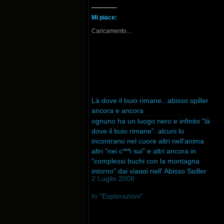
Mi piace:
Caricamento...
Là dove il buio rimane...abisso spiller
ancora e ancora
ognuno ha un luogo nero e infinito "là
dove il buio rimane". alcuni lo
incontrano nel cuore altri nell'anima
altri "nei c***i sui" e altri ancora in
"complessi buchi con la montagna
intorno" dai viaggi nell' Abisso Spiller
2 Luglio 2008
sono sempre tornato con quel
nonsochè... tutto fuso in unico
In "Esplorazioni"
meravigliosamente buio…