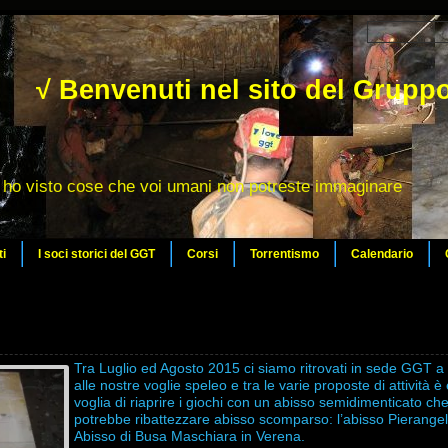
√ Benvenuti nel sito del Gruppo
ho visto cose che voi umani non potreste immaginare
ti
I soci storici del GGT
Corsi
Torrentismo
Calendario
Tra Luglio ed Agosto 2015 ci siamo ritrovati in sede GGT 
alle nostre voglie speleo e tra le varie proposte di attività 
voglia di riaprire i giochi con un abisso semidimenticato che
potrebbe ribattezzare abisso scomparso: l’abisso Pierangelo
Abisso di Busa Maschiara in Verena.