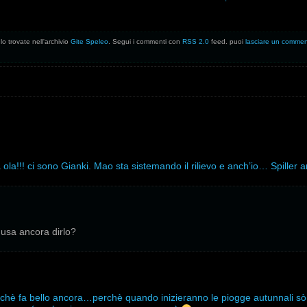
lo trovate nell'archivio
Gite Speleo
. Segui i commenti con
RSS 2.0
feed. puoi
lasciare un comme
ola!!! ci sono Gianki. Mao sta sistemando il rilievo e anch’io… Spiller a
 usa ancora dirlo?
nchè fa bello ancora…perchè quando inizieranno le piogge autunnali sò