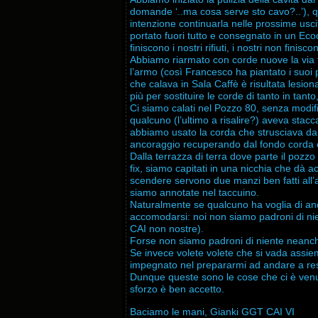
domande ‘..ma cosa serve sto cavo?..’), que
intenzione continuarla nelle prossime usci
portato fuori tutto e consegnato in un Ec
finiscono i nostri rifiuti, i nostri non fini
Abbiamo riarmato con corde nuove la via f
l’armo (così Francesco ha piantato i suoi
che calava in Sala Caffè è risultata lesion
più per sostituire le corde di tanto in tanto
Ci siamo calati nel Pozzo 80, senza modi
qualcuno (l’ultimo a risalire?) aveva stac
abbiamo usato la corda che strusciava da b
ancoraggio recuperando dal fondo corda e
Dalla terrazza di terra dove parte il poz
fix, siamo capitati in una nicchia che dà
scendere servono due manzi ben fatti all’a
siamo annotate nel taccuino.
Naturalmente se qualcuno ha voglia di a
accomodarsi: noi non siamo padroni di ni
CAI non nostre).
Forse non siamo padroni di niente neanch
Se invece volete volete che si vada assiem
impegnato nel prepararmi ad andare a respi
Dunque queste sono le cose che ci è venuto
sforzo è ben accetto.
Baciamo le mani, Gianki GGT CAI VI