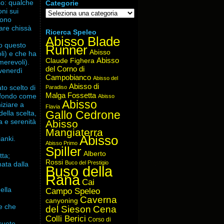
so: qualche
Categorie
ni sui
Categorie
iono
tare chissà
Ricerca Speleo
Abisso Blade
to questo
Runner
Abisso
li) e che ha
Abisso
Claude Fighera
merevoli).
del Corno di
venerdì
Campobianco
Abisso del
Abisso di
to scelto di
Paradiso
Malga Fossetta
in fondo come
Abisso
Abisso
iziare a
Flavia
Gallo Cedrone
ella scelta,
a e serenità
Abisso
Mangiaterra
Abisso
anki.
Abisso Primo
Spiller
Alberto
tta;
Rossi
Buco del Prestigio
ata dalla
Buso della
Rana
Cai
ella
Campo Speleo
Caverna
canyoning
de che
del Sieson
Cena
Colli Berici
Corso di
suete