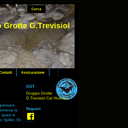
 Grotte G.Trevisiol
Contatti
Assicurazione
GGT
Gruppo Grotte
G.Trevisiol Cai Vicenza
a pensare
Seguici
è emersa la
Facebook
 quasi si
 Spiller, Ex