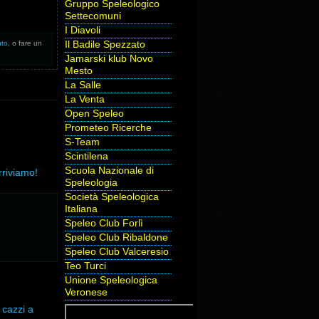
Gruppo Speleologico
Settecomuni
I Diavoli
Il Badile Spezzato
nto
, o fare un
Jamarski klub Novo
Mesto
La Salle
La Venta
Open Speleo
Prometeo Ricerche
S-Team
Scintilena
Scuola Nazionale di
rriviamo!
Speleologia
Società Speleologica
Italiana
Speleo Club Forlì
Speleo Club Ribaldone
Speleo Club Valceresio
Teo Turci
Unione Speleologica
Veronese
 cazzi a