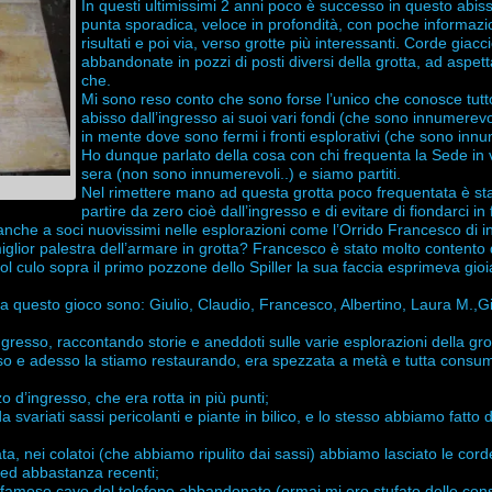
In questi ultimissimi 2 anni poco è successo in questo abis
punta sporadica, veloce in profondità, con poche informazio
risultati e poi via, verso grotte più interessanti. Corde giacc
abbandonate in pozzi di posti diversi della grotta, ad aspet
che.
Mi sono reso conto che sono forse l’unico che conosce tut
abisso dall’ingresso ai suoi vari fondi (che sono innumerevo
in mente dove sono fermi i fronti esplorativi (che sono innu
Ho dunque parlato della cosa con chi frequenta la Sede in 
sera (non sono innumerevoli..) e siamo partiti.
Nel rimettere mano ad questa grotta
poco frequentata è sta
partire da zero cioè dall’ingresso e di evitare di fiondarci 
nche a soci nuovissimi nelle esplorazioni come l’Orrido Francesco di in
lior palestra dell’armare in grotta? Francesco è stato molto contento d
 col culo sopra il primo pozzone dello Spiller la sua faccia esprimeva gioi
 questo gioco sono: Giulio, Claudio, Francesco, Albertino, Laura M.,Gi
ngresso, raccontando storie e aneddoti sulle varie esplorazioni della gro
esso e adesso la stiamo restaurando, era spezzata a metà e tutta consum
 d’ingresso, che era rotta in più punti;
a svariati sassi pericolanti e piante in bilico, e lo stesso abbiamo fatto d
lata, nei colatoi (che abbiamo ripulito dai sassi) abbiamo lasciato le cor
ed abbastanza recenti;
al famoso cavo del telefono abbandonato (ormai mi ero stufato delle con