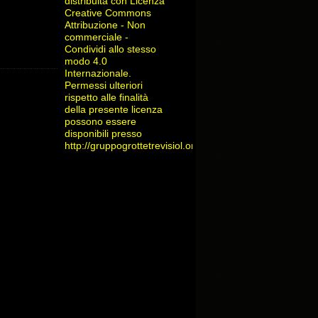
distribuita con Licenza
Creative Commons
Attribuzione - Non
commerciale -
Condividi allo stesso
modo 4.0
Internazionale
.
Permessi ulteriori
rispetto alle finalità
della presente licenza
possono essere
disponibili presso
http://gruppogrottetrevisiol.org/contatti/
.