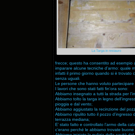
La Targa in restauro
frecce; questo ha consentito ad esempio a
imparare alcune tecniche d’armo: quale mig
infatti il primo giorno quando si è trovato
senza uguali.
Le persone che hanno voluto partecipare a
I lavori che sono stati fatti fin’ora sono:
Abbiamo insegnato a tutti la strada per l’i
Abbiamo tolto la targa in legno dell’ingr
pioggia e dal vento;
Abbiamo aggiustato la recinzione del pozzo
Abbiamo ripulito tutto il pozzo d’ingresso d
terrazza mediana;
E’ stato fatto e controllato l’armo della ca
c’erano perché le abbiamo trovate buone 
Abbiamo iniziato la pulizia della cavità d