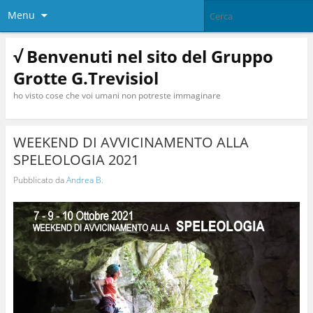
Menu
√ Benvenuti nel sito del Gruppo
Grotte G.Trevisiol
ho visto cose che voi umani non potreste immaginare
WEEKEND DI AVVICINAMENTO ALLA
SPELEOLOGIA 2021
Pubblicato da
Andrea B.