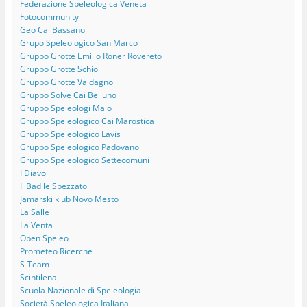
Federazione Speleologica Veneta
Fotocommunity
Geo Cai Bassano
Grupo Speleologico San Marco
Gruppo Grotte Emilio Roner Rovereto
Gruppo Grotte Schio
Gruppo Grotte Valdagno
Gruppo Solve Cai Belluno
Gruppo Speleologi Malo
Gruppo Speleologico Cai Marostica
Gruppo Speleologico Lavis
Gruppo Speleologico Padovano
Gruppo Speleologico Settecomuni
I Diavoli
Il Badile Spezzato
Jamarski klub Novo Mesto
La Salle
La Venta
Open Speleo
Prometeo Ricerche
S-Team
Scintilena
Scuola Nazionale di Speleologia
Società Speleologica Italiana