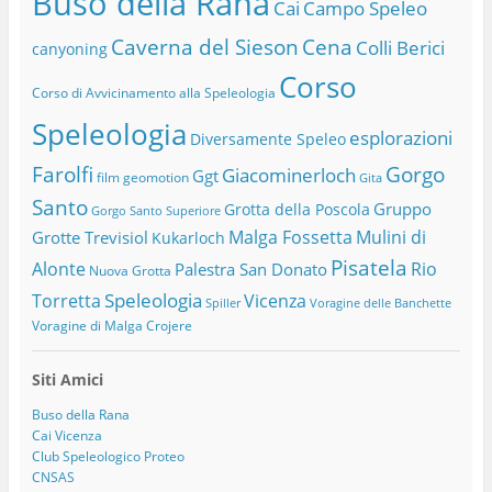
Buso della Rana
Cai
Campo Speleo
Caverna del Sieson
Cena
Colli Berici
canyoning
Corso
Corso di Avvicinamento alla Speleologia
Speleologia
esplorazioni
Diversamente Speleo
Farolfi
Gorgo
Giacominerloch
Ggt
film
geomotion
Gita
Santo
Gruppo
Grotta della Poscola
Gorgo Santo Superiore
Malga Fossetta
Mulini di
Grotte Trevisiol
Kukarloch
Pisatela
Alonte
Rio
Palestra San Donato
Nuova Grotta
Speleologia
Torretta
Vicenza
Spiller
Voragine delle Banchette
Voragine di Malga Crojere
Siti Amici
Buso della Rana
Cai Vicenza
Club Speleologico Proteo
CNSAS