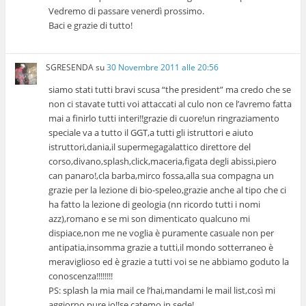
Vedremo di passare venerdì prossimo.
Baci e grazie di tutto!
SGRESENDA
su
30 Novembre 2011 alle 20:56
siamo stati tutti bravi scusa “the president” ma credo che se
non ci stavate tutti voi attaccati al culo non ce l’avremo fatta
mai a finirlo tutti interi!!grazie di cuore!un ringraziamento
speciale va a tutto il GGT,a tutti gli istruttori e aiuto
istruttori,dania,il supermegagalattico direttore del
corso,divano,splash,click,maceria,figata degli abissi,piero
can panaro!,cla barba,mirco fossa,alla sua compagna un
grazie per la lezione di bio-speleo,grazie anche al tipo che ci
ha fatto la lezione di geologia (nn ricordo tutti i nomi
azz),romano e se mi son dimenticato qualcuno mi
dispiace,non me ne voglia è puramente casuale non per
antipatia,insomma grazie a tutti,il mondo sotterraneo è
meraviglioso ed è grazie a tutti voi se ne abbiamo goduto la
conoscenza!!!!!!!!
PS: splash la mia mail ce l’hai,mandami le mail list,così mi
aggiorno pure io!!se catemo in sede!