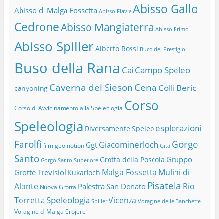
Abisso Gallo
Abisso di Malga Fossetta
Abisso Flavia
Cedrone
Abisso Mangiaterra
Abisso Primo
Abisso Spiller
Alberto Rossi
Buco del Prestigio
Buso della Rana
Cai
Campo Speleo
Caverna del Sieson
Cena
Colli Berici
canyoning
Corso
Corso di Avvicinamento alla Speleologia
Speleologia
esplorazioni
Diversamente Speleo
Farolfi
Gorgo
Giacominerloch
Ggt
film
geomotion
Gita
Santo
Gruppo
Grotta della Poscola
Gorgo Santo Superiore
Malga Fossetta
Mulini di
Grotte Trevisiol
Kukarloch
Pisatela
Alonte
Rio
Palestra San Donato
Nuova Grotta
Speleologia
Torretta
Vicenza
Spiller
Voragine delle Banchette
Voragine di Malga Crojere