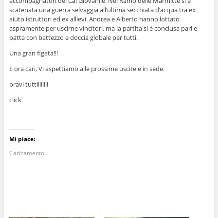
accompagnatori del Cai Giovanile. Nel Ramo delle Marmitte si è
scatenata una guerra selvaggia all’ultima secchiata d’acqua tra ex
aiuto istruttori ed ex allievi. Andrea e Alberto hanno lottato
aspramente per uscirne vincitori, ma la partita si è conclusa pari e
patta con battezzo e doccia globale per tutti.
Una gran figata!!!
E ora cari, Vi aspettiamo alle prossime uscite e in sede.
bravi tuttiiiiiiii
click
Mi piace:
Caricamento...