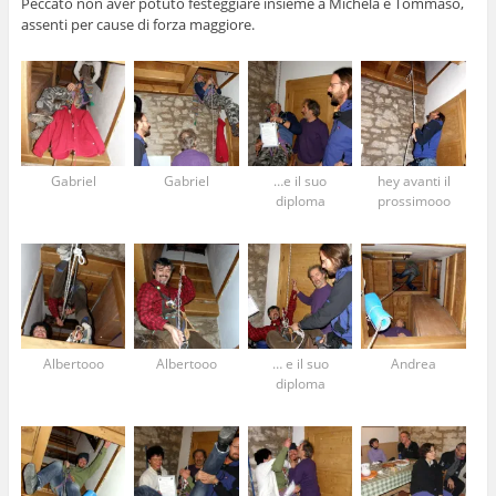
Peccato non aver potuto festeggiare insieme a Michela e Tommaso,
assenti per cause di forza maggiore.
Gabriel
Gabriel
…e il suo
hey avanti il
diploma
prossimooo
Albertooo
Albertooo
… e il suo
Andrea
diploma