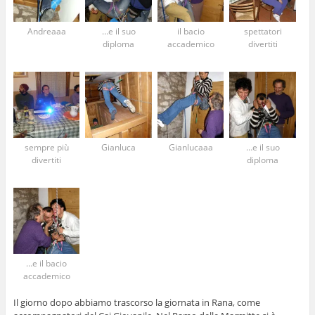
Andreaaa
…e il suo
il bacio
spettatori
diploma
accademico
divertiti
sempre più
Gianluca
Gianlucaaa
…e il suo
divertiti
diploma
…e il bacio
accademico
Il giorno dopo abbiamo trascorso la giornata in Rana, come