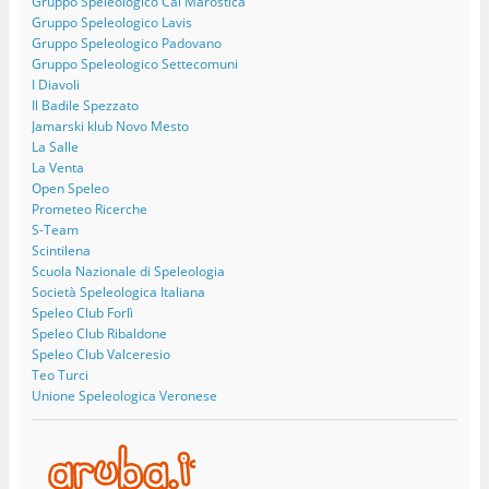
Gruppo Speleologico Cai Marostica
Gruppo Speleologico Lavis
Gruppo Speleologico Padovano
Gruppo Speleologico Settecomuni
I Diavoli
Il Badile Spezzato
Jamarski klub Novo Mesto
La Salle
La Venta
Open Speleo
Prometeo Ricerche
S-Team
Scintilena
Scuola Nazionale di Speleologia
Società Speleologica Italiana
Speleo Club Forlì
Speleo Club Ribaldone
Speleo Club Valceresio
Teo Turci
Unione Speleologica Veronese