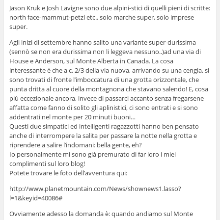
Jason Kruk e Josh Lavigne sono due alpini-stici di quelli pieni di scritte:
north face-mammut-petzl etc.. solo marche super, solo imprese
super.
Agli inizi di settembre hanno salito una variante super-durissima
(sennò se non era durissima non li leggeva nessuno..)ad una via di
House e Anderson, sul Monte Alberta in Canada. La cosa
interessante è che a c. 2/3 della via nuova, arrivando su una cengia, si
sono trovati di fronte l’imboccatura di una grotta orizzontale, che
punta dritta al cuore della montagnona che stavano salendo! E, cosa
più eccezionale ancora, invece di passarci accanto senza fregarsene
affatta come fanno di solito gli aplinistici, ci sono entrati e si sono
addentrati nel monte per 20 minuti buoni…
Questi due simpatici ed intelligenti ragazzotti hanno ben pensato
anche di interrompere la salita per passare la notte nella grotta e
riprendere a salire l’indomani: bella gente, eh?
Io personalmente mi sono già premurato di far loro i miei
complimenti sul loro blog!
Potete trovare le foto dell’avventura qui:
http://www.planetmountain.com/News/shownews1.lasso?
l=1&keyid=40086#
Ovviamente adesso la domanda è: quando andiamo sul Monte