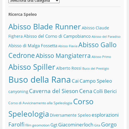
Categorie
Ricerca Speleo
Abisso Blade Runner
Abisso Claude
Abisso del Corno di Campobianco
Fighera
Abisso del Paradiso
Abisso Gallo
Abisso di Malga Fossetta
Abisso Flavia
Cedrone
Abisso Mangiaterra
Abisso Primo
Abisso Spiller
Alberto Rossi
Buco del Prestigio
Buso della Rana
Cai
Campo Speleo
Caverna del Sieson
Cena
Colli Berici
canyoning
Corso
Corso di Avvicinamento alla Speleologia
Speleologia
esplorazioni
Diversamente Speleo
Farolfi
Gorgo
Giacominerloch
Ggt
film
geomotion
Gita