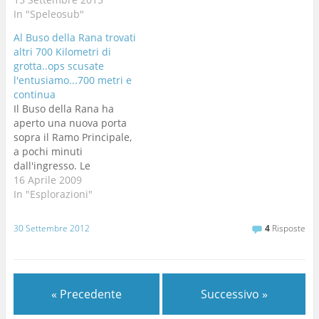
In "Speleosub"
Al Buso della Rana trovati
altri 700 Kilometri di
grotta..ops scusate
l'entusiamo...700 metri e
continua
Il Buso della Rana ha
aperto una nuova porta
sopra il Ramo Principale,
a pochi minuti
dall'ingresso. Le
divagazioni esplorative
16 Aprile 2009
iniziate a inizio anno
In "Esplorazioni"
continuano. Ecco un flash
dell'ultima di Lunedì 13
30 Settembre 2012
4
Risposte
aprile. Partecipanti: clem,
druido, maceria,
michelova, paltan e
splash Il druido conosce
« Precedente
Successivo »
la grotta e si prepara ad…