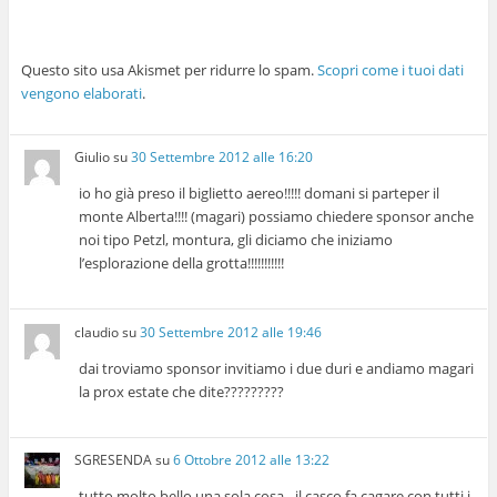
Questo sito usa Akismet per ridurre lo spam.
Scopri come i tuoi dati
vengono elaborati
.
Giulio
su
30 Settembre 2012 alle 16:20
io ho già preso il biglietto aereo!!!!! domani si parteper il
monte Alberta!!!! (magari) possiamo chiedere sponsor anche
noi tipo Petzl, montura, gli diciamo che iniziamo
l’esplorazione della grotta!!!!!!!!!!!
claudio
su
30 Settembre 2012 alle 19:46
dai troviamo sponsor invitiamo i due duri e andiamo magari
la prox estate che dite?????????
SGRESENDA
su
6 Ottobre 2012 alle 13:22
tutto molto bello,una sola cosa…il casco fa cagare,con tutti i