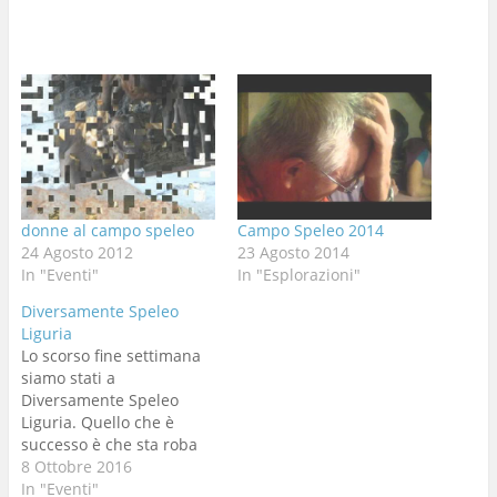
donne al campo speleo
Campo Speleo 2014
24 Agosto 2012
23 Agosto 2014
In "Eventi"
In "Esplorazioni"
Diversamente Speleo
Liguria
Lo scorso fine settimana
siamo stati a
Diversamente Speleo
Liguria. Quello che è
successo è che sta roba
di Diversamente Speleo
8 Ottobre 2016
inizia ad avere qualche
In "Eventi"