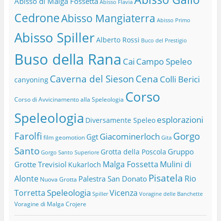
Abisso di Malga Fossetta
Abisso Flavia
Cedrone
Abisso Mangiaterra
Abisso Primo
Abisso Spiller
Alberto Rossi
Buco del Prestigio
Buso della Rana
Cai
Campo Speleo
Caverna del Sieson
Cena
Colli Berici
canyoning
Corso
Corso di Avvicinamento alla Speleologia
Speleologia
esplorazioni
Diversamente Speleo
Farolfi
Gorgo
Giacominerloch
Ggt
film
geomotion
Gita
Santo
Gruppo
Grotta della Poscola
Gorgo Santo Superiore
Malga Fossetta
Mulini di
Grotte Trevisiol
Kukarloch
Pisatela
Alonte
Rio
Palestra San Donato
Nuova Grotta
Speleologia
Torretta
Vicenza
Spiller
Voragine delle Banchette
Voragine di Malga Crojere