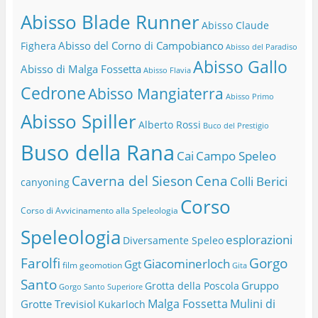
Abisso Blade Runner
Abisso Claude
Abisso del Corno di Campobianco
Fighera
Abisso del Paradiso
Abisso Gallo
Abisso di Malga Fossetta
Abisso Flavia
Cedrone
Abisso Mangiaterra
Abisso Primo
Abisso Spiller
Alberto Rossi
Buco del Prestigio
Buso della Rana
Cai
Campo Speleo
Caverna del Sieson
Cena
Colli Berici
canyoning
Corso
Corso di Avvicinamento alla Speleologia
Speleologia
esplorazioni
Diversamente Speleo
Farolfi
Gorgo
Giacominerloch
Ggt
film
geomotion
Gita
Santo
Gruppo
Grotta della Poscola
Gorgo Santo Superiore
Malga Fossetta
Mulini di
Grotte Trevisiol
Kukarloch