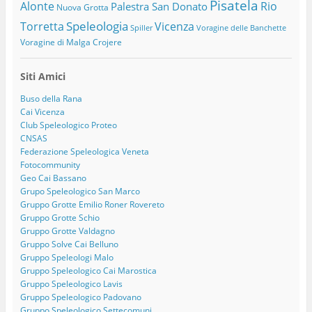
Pisatela
Alonte
Rio
Palestra San Donato
Nuova Grotta
Speleologia
Torretta
Vicenza
Spiller
Voragine delle Banchette
Voragine di Malga Crojere
Siti Amici
Buso della Rana
Cai Vicenza
Club Speleologico Proteo
CNSAS
Federazione Speleologica Veneta
Fotocommunity
Geo Cai Bassano
Grupo Speleologico San Marco
Gruppo Grotte Emilio Roner Rovereto
Gruppo Grotte Schio
Gruppo Grotte Valdagno
Gruppo Solve Cai Belluno
Gruppo Speleologi Malo
Gruppo Speleologico Cai Marostica
Gruppo Speleologico Lavis
Gruppo Speleologico Padovano
Gruppo Speleologico Settecomuni