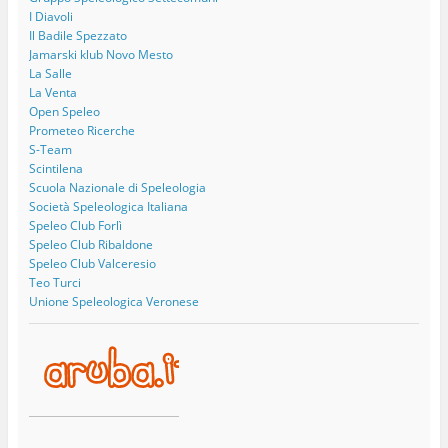
I Diavoli
Il Badile Spezzato
Jamarski klub Novo Mesto
La Salle
La Venta
Open Speleo
Prometeo Ricerche
S-Team
Scintilena
Scuola Nazionale di Speleologia
Società Speleologica Italiana
Speleo Club Forlì
Speleo Club Ribaldone
Speleo Club Valceresio
Teo Turci
Unione Speleologica Veronese