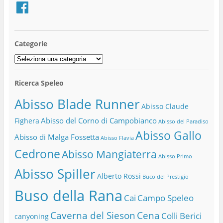
Facebook
Categorie
Categorie
Ricerca Speleo
Abisso Blade Runner
Abisso Claude
Abisso del Corno di Campobianco
Fighera
Abisso del Paradiso
Abisso Gallo
Abisso di Malga Fossetta
Abisso Flavia
Cedrone
Abisso Mangiaterra
Abisso Primo
Abisso Spiller
Alberto Rossi
Buco del Prestigio
Buso della Rana
Cai
Campo Speleo
Caverna del Sieson
Cena
Colli Berici
canyoning