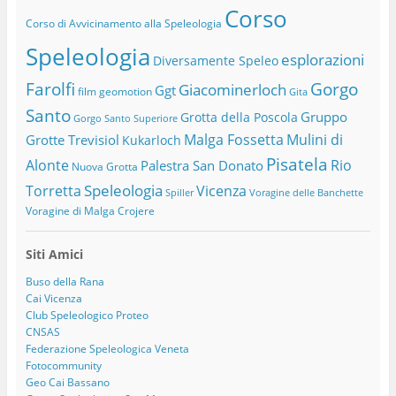
Corso
Corso di Avvicinamento alla Speleologia
Speleologia
esplorazioni
Diversamente Speleo
Farolfi
Gorgo
Giacominerloch
Ggt
film
geomotion
Gita
Santo
Gruppo
Grotta della Poscola
Gorgo Santo Superiore
Malga Fossetta
Mulini di
Grotte Trevisiol
Kukarloch
Pisatela
Alonte
Rio
Palestra San Donato
Nuova Grotta
Speleologia
Torretta
Vicenza
Spiller
Voragine delle Banchette
Voragine di Malga Crojere
Siti Amici
Buso della Rana
Cai Vicenza
Club Speleologico Proteo
CNSAS
Federazione Speleologica Veneta
Fotocommunity
Geo Cai Bassano