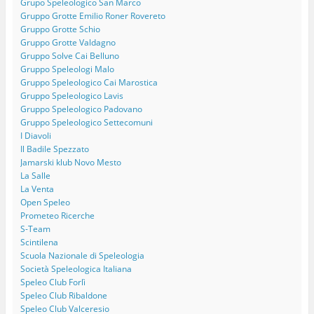
Grupo Speleologico San Marco
Gruppo Grotte Emilio Roner Rovereto
Gruppo Grotte Schio
Gruppo Grotte Valdagno
Gruppo Solve Cai Belluno
Gruppo Speleologi Malo
Gruppo Speleologico Cai Marostica
Gruppo Speleologico Lavis
Gruppo Speleologico Padovano
Gruppo Speleologico Settecomuni
I Diavoli
Il Badile Spezzato
Jamarski klub Novo Mesto
La Salle
La Venta
Open Speleo
Prometeo Ricerche
S-Team
Scintilena
Scuola Nazionale di Speleologia
Società Speleologica Italiana
Speleo Club Forlì
Speleo Club Ribaldone
Speleo Club Valceresio