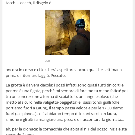
tacchi… eeeeh, il disgelo è
foto
ancora in corso e ci toccherà aspettare ancora qualche settimana
prima di ritornare laggiù. Peccato.
La grotta è da vera ciacola: i pozzi infatti sono quasi tutti tiri corti e
per me è una figata, perchè mi sembra di fare molta meno fatica! poi
tra un concrezione a forma di scoiattolo, un fango esploso (che
metto al sicuro nella valigetta-bagigetta) e i sassi tondi gialli (che
portiamo fuori a Laura), il tempo passa veloce e per le 17.30 siamo
fuori (…e piove…) così abbiamo tempo di incontrarci con laura,
simone e gli altri a mangiare una pizza e di raccontarci la giornata…
ah, per la cronaca: la cornacchia che abita al n.1 del pozzo iniziale sta
covando 3 uova…