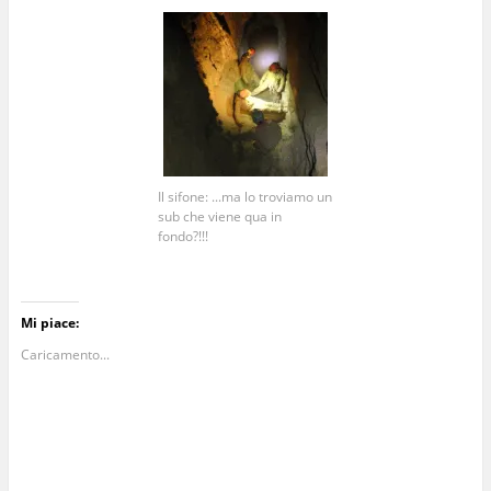
Il sifone: ...ma lo troviamo un
sub che viene qua in
fondo?!!!
Mi piace:
Caricamento...