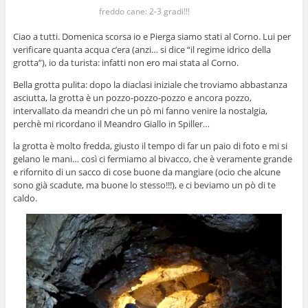
freddo cane: 2-3 gradi!!!
Ciao a tutti. Domenica scorsa io e Pierga siamo stati al Corno. Lui per
verificare quanta acqua c’era (anzi… si dice “il regime idrico della
grotta”), io da turista: infatti non ero mai stata al Corno.
Bella grotta pulita: dopo la diaclasi iniziale che troviamo abbastanza
asciutta, la grotta è un pozzo-pozzo-pozzo e ancora pozzo,
intervallato da meandri che un pò mi fanno venire la nostalgia,
perchè mi ricordano il Meandro Giallo in Spiller…
la grotta è molto fredda, giusto il tempo di far un paio di foto e mi si
gelano le mani… così ci fermiamo al bivacco, che è veramente grande
e rifornito di un sacco di cose buone da mangiare (ocio che alcune
sono già scadute, ma buone lo stesso!!!), e ci beviamo un pò di te
caldo.