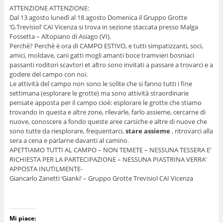
ATTENZIONE ATTENZIONE:
Dal 13 agosto lunedì al 18 agosto Domenica il Gruppo Grotte
‘G.Trevisiol’ CAI Vicenza si trova in sezione staccata presso Malga
Fossetta – Altopiano di Asiago (VI).
Perchè? Perchè è ora di CAMPO ESTIVO, e tutti simpatizzanti, soci,
amici, moldave, cani gatti mogli amanti boce tramvieri bosniaci
passanti roditori scavtori et altro sono invitati a passare a trovarci e a
godere del campo con noi.
Le attività del campo non sono le solite che si fanno tutti i fine
settimana (esplorare le grotte) ma sono attività straordinarie
pensate apposta per il campo cioè: esplorare le grotte che stiamo
trovando in questa e altre zone, rilevarle, farlo assieme, cercarne di
nuove, conoscere a fondo queste aree carsiche e altre di nuove che
sono tutte da riesplorare, frequentarci,
stare assieme
, ritrovarci alla
sera a cena e parlarne davanti al camino.
APETTIAMO TUTTI AL CAMPO – NON TEMETE – NESSUNA TESSERA E’
RICHIESTA PER LA PARTECIPAZIONE – NESSUNA PIASTRINA VERRA’
APPOSTA INUTILMENTE-
Giancarlo Zanetti ‘Gianki’ – Gruppo Grotte Trevisiol CAI Vicenza
Mi piace: