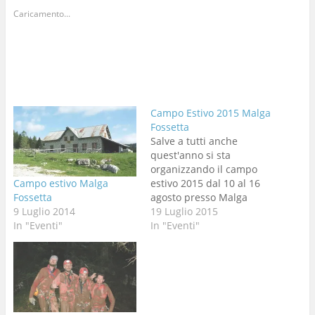
Caricamento...
Campo Estivo 2015 Malga
Fossetta
Salve a tutti anche
quest'anno si sta
organizzando il campo
Campo estivo Malga
estivo 2015 dal 10 al 16
Fossetta
agosto presso Malga
9 Luglio 2014
Fossetta. Il Campo è
19 Luglio 2015
In "Eventi"
rivolto a chiunque abbia
In "Eventi"
voglia di conoscere
questa zona
dell'altopiano e di
cercarvi grotte ancora
inesplorate oppure di
scendere e continuare le