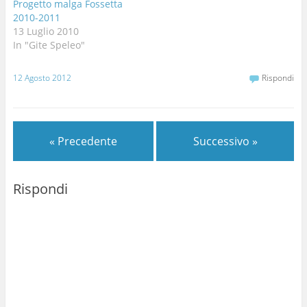
Progetto malga Fossetta
esplorazioni di quelle
2010-2011
note. Per…
13 Luglio 2010
In "Gite Speleo"
12 Agosto 2012
Rispondi
« Precedente
Successivo »
Rispondi