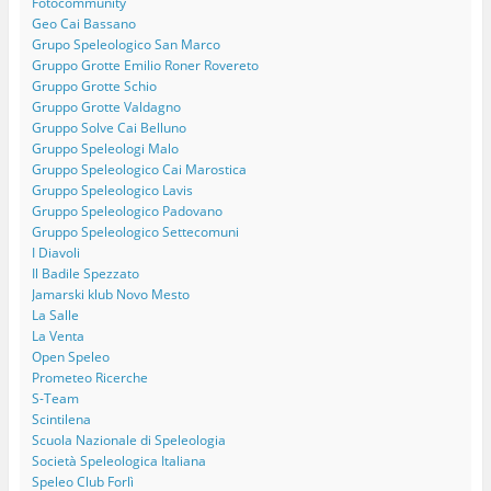
Fotocommunity
Geo Cai Bassano
Grupo Speleologico San Marco
Gruppo Grotte Emilio Roner Rovereto
Gruppo Grotte Schio
Gruppo Grotte Valdagno
Gruppo Solve Cai Belluno
Gruppo Speleologi Malo
Gruppo Speleologico Cai Marostica
Gruppo Speleologico Lavis
Gruppo Speleologico Padovano
Gruppo Speleologico Settecomuni
I Diavoli
Il Badile Spezzato
Jamarski klub Novo Mesto
La Salle
La Venta
Open Speleo
Prometeo Ricerche
S-Team
Scintilena
Scuola Nazionale di Speleologia
Società Speleologica Italiana
Speleo Club Forlì