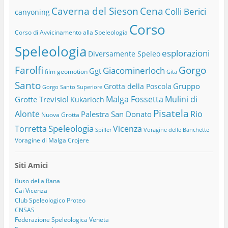
Caverna del Sieson
Cena
Colli Berici
canyoning
Corso
Corso di Avvicinamento alla Speleologia
Speleologia
esplorazioni
Diversamente Speleo
Farolfi
Gorgo
Giacominerloch
Ggt
film
geomotion
Gita
Santo
Gruppo
Grotta della Poscola
Gorgo Santo Superiore
Malga Fossetta
Mulini di
Grotte Trevisiol
Kukarloch
Pisatela
Alonte
Rio
Palestra San Donato
Nuova Grotta
Speleologia
Torretta
Vicenza
Spiller
Voragine delle Banchette
Voragine di Malga Crojere
Siti Amici
Buso della Rana
Cai Vicenza
Club Speleologico Proteo
CNSAS
Federazione Speleologica Veneta