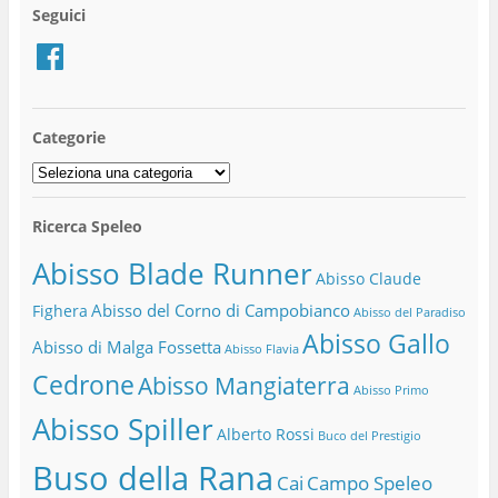
Seguici
Facebook
Categorie
Categorie
Ricerca Speleo
Abisso Blade Runner
Abisso Claude
Abisso del Corno di Campobianco
Fighera
Abisso del Paradiso
Abisso Gallo
Abisso di Malga Fossetta
Abisso Flavia
Cedrone
Abisso Mangiaterra
Abisso Primo
Abisso Spiller
Alberto Rossi
Buco del Prestigio
Buso della Rana
Cai
Campo Speleo