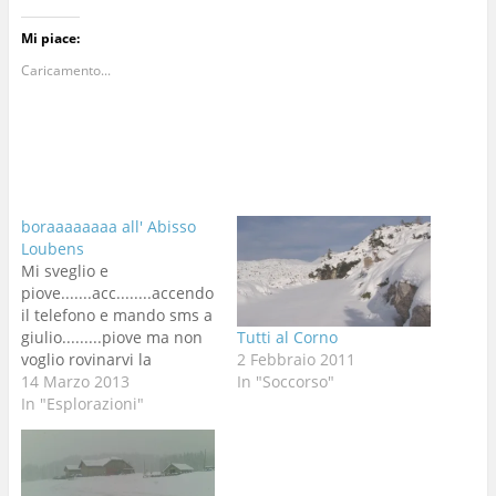
Mi piace:
Caricamento...
boraaaaaaaa all' Abisso
Loubens
Mi sveglio e
piove.......acc........accendo
il telefono e mando sms a
giulio.........piove ma non
Tutti al Corno
voglio rovinarvi la
2 Febbraio 2011
giornata e quindi
14 Marzo 2013
In "Soccorso"
decidete voi lo zaino è
In "Esplorazioni"
pronto. Verso
mezzogiorno il tempo
schiarisce e un sms di
Gianki.... si va.... andiamo