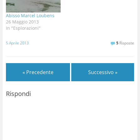
sull'alpe a lottare c'è un
sogno di Gianki e noi due
Abisso Marcel Loubens
pronti…
26 Maggio 2013
In "Esplorazioni"
5 Aprile 2013
5
Risposte
« Precedente
Successivo »
Rispondi