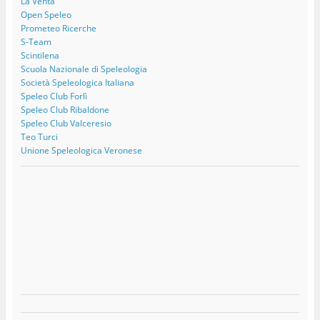
La Venta
Open Speleo
Prometeo Ricerche
S-Team
Scintilena
Scuola Nazionale di Speleologia
Società Speleologica Italiana
Speleo Club Forlì
Speleo Club Ribaldone
Speleo Club Valceresio
Teo Turci
Unione Speleologica Veronese