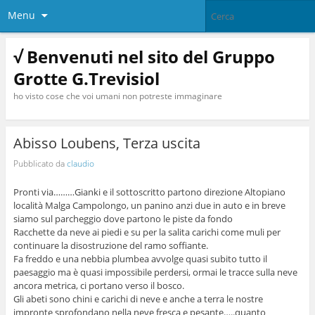
Menu
√ Benvenuti nel sito del Gruppo
Grotte G.Trevisiol
ho visto cose che voi umani non potreste immaginare
Abisso Loubens, Terza uscita
Pubblicato da
claudio
Pronti via………Gianki e il sottoscritto partono direzione Altopiano
località Malga Campolongo, un panino anzi due in auto e in breve
siamo sul parcheggio dove partono le piste da fondo
Racchette da neve ai piedi e su per la salita carichi come muli per
continuare la disostruzione del ramo soffiante.
Fa freddo e una nebbia plumbea avvolge quasi subito tutto il
paesaggio ma è quasi impossibile perdersi, ormai le tracce sulla neve
ancora metrica, ci portano verso il bosco.
Gli abeti sono chini e carichi di neve e anche a terra le nostre
impronte sprofondano nella neve fresca e pesante…..quanto