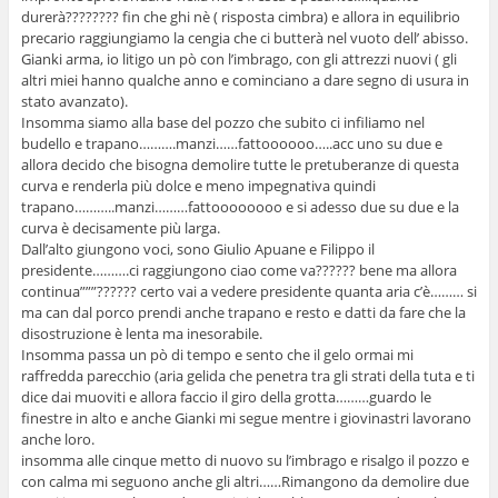
durerà???????? fin che ghi nè ( risposta cimbra) e allora in equilibrio
precario raggiungiamo la cengia che ci butterà nel vuoto dell’ abisso.
Gianki arma, io litigo un pò con l’imbrago, con gli attrezzi nuovi ( gli
altri miei hanno qualche anno e cominciano a dare segno di usura in
stato avanzato).
Insomma siamo alla base del pozzo che subito ci infiliamo nel
budello e trapano……….manzi……fattoooooo…..acc uno su due e
allora decido che bisogna demolire tutte le pretuberanze di questa
curva e renderla più dolce e meno impegnativa quindi
trapano………..manzi………fattoooooooo e si adesso due su due e la
curva è decisamente più larga.
Dall’alto giungono voci, sono Giulio Apuane e Filippo il
presidente……….ci raggiungono ciao come va?????? bene ma allora
continua”””?????? certo vai a vedere presidente quanta aria c’è……… si
ma can dal porco prendi anche trapano e resto e datti da fare che la
disostruzione è lenta ma inesorabile.
Insomma passa un pò di tempo e sento che il gelo ormai mi
raffredda parecchio (aria gelida che penetra tra gli strati della tuta e ti
dice dai muoviti e allora faccio il giro della grotta………guardo le
finestre in alto e anche Gianki mi segue mentre i giovinastri lavorano
anche loro.
insomma alle cinque metto di nuovo su l’imbrago e risalgo il pozzo e
con calma mi seguono anche gli altri……Rimangono da demolire due