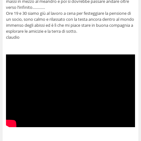
massi in mezzo al meandro e poi si dovrebbe passare andare oltre
verso l’infinito…………
Ore 19 e 30 siamo giù al lavoro a cena per festeggiare la pensione di
un socio, sono calmo e rilassato con la testa ancora dentro al mondo
immenso degli abissi ed è lì che mi piace stare in buona compagnia a
esplorare le amicizie e la terra di sotto.
claudio