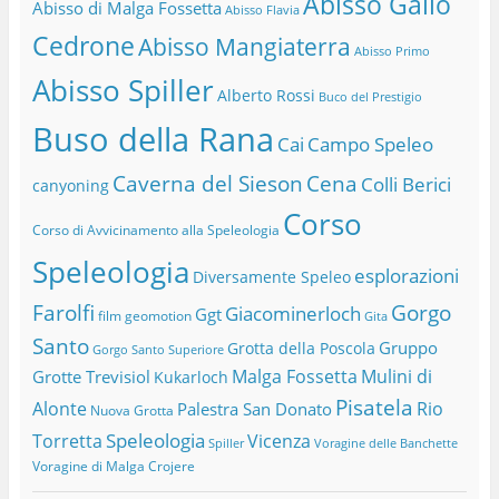
Abisso Gallo
Abisso di Malga Fossetta
Abisso Flavia
Cedrone
Abisso Mangiaterra
Abisso Primo
Abisso Spiller
Alberto Rossi
Buco del Prestigio
Buso della Rana
Cai
Campo Speleo
Caverna del Sieson
Cena
Colli Berici
canyoning
Corso
Corso di Avvicinamento alla Speleologia
Speleologia
esplorazioni
Diversamente Speleo
Farolfi
Gorgo
Giacominerloch
Ggt
film
geomotion
Gita
Santo
Gruppo
Grotta della Poscola
Gorgo Santo Superiore
Malga Fossetta
Mulini di
Grotte Trevisiol
Kukarloch
Pisatela
Alonte
Rio
Palestra San Donato
Nuova Grotta
Speleologia
Torretta
Vicenza
Spiller
Voragine delle Banchette
Voragine di Malga Crojere