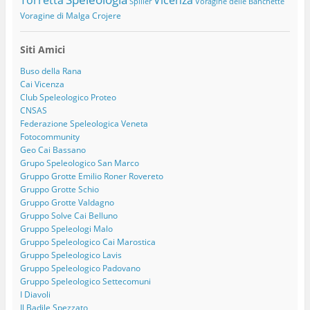
Spiller
Voragine delle Banchette
Voragine di Malga Crojere
Siti Amici
Buso della Rana
Cai Vicenza
Club Speleologico Proteo
CNSAS
Federazione Speleologica Veneta
Fotocommunity
Geo Cai Bassano
Grupo Speleologico San Marco
Gruppo Grotte Emilio Roner Rovereto
Gruppo Grotte Schio
Gruppo Grotte Valdagno
Gruppo Solve Cai Belluno
Gruppo Speleologi Malo
Gruppo Speleologico Cai Marostica
Gruppo Speleologico Lavis
Gruppo Speleologico Padovano
Gruppo Speleologico Settecomuni
I Diavoli
Il Badile Spezzato