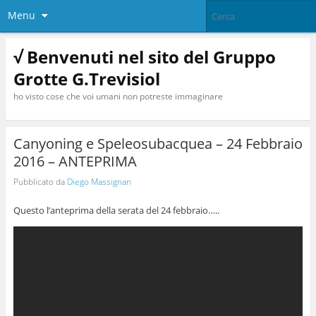
Menu
√ Benvenuti nel sito del Gruppo
Grotte G.Trevisiol
ho visto cose che voi umani non potreste immaginare
Canyoning e Speleosubacquea – 24 Febbraio
2016 – ANTEPRIMA
Pubblicato da
Diego Massignan
Questo l’anteprima della serata del 24 febbraio…..