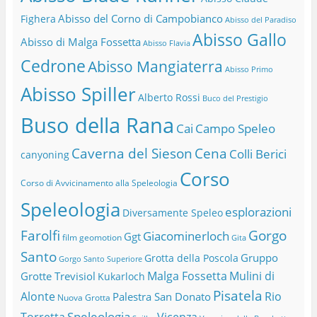
Abisso del Corno di Campobianco
Fighera
Abisso del Paradiso
Abisso Gallo
Abisso di Malga Fossetta
Abisso Flavia
Cedrone
Abisso Mangiaterra
Abisso Primo
Abisso Spiller
Alberto Rossi
Buco del Prestigio
Buso della Rana
Cai
Campo Speleo
Caverna del Sieson
Cena
Colli Berici
canyoning
Corso
Corso di Avvicinamento alla Speleologia
Speleologia
esplorazioni
Diversamente Speleo
Farolfi
Gorgo
Giacominerloch
Ggt
film
geomotion
Gita
Santo
Gruppo
Grotta della Poscola
Gorgo Santo Superiore
Malga Fossetta
Mulini di
Grotte Trevisiol
Kukarloch
Pisatela
Alonte
Rio
Palestra San Donato
Nuova Grotta
Speleologia
Torretta
Vicenza