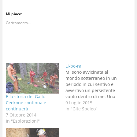
Mi piace:
Caricamento...
Li-be-ra
Mi sono avvicinata al
mondo sotterraneo in un
periodo in cui sentivo e
avvertivo un persistente
E la storia del Gallo
vuoto dentro di me. Una
Cedrone continua e
voragine, che nel silenzio
9 Luglio 2015
continuerà
di tutti i giorni, mi stava
In "Gite Speleo"
7 Ottobre 2014
solcando l'anima,
In "Esplorazioni"
divorandomene tutte le
energie....come un tarlo
che rode il legno di cui