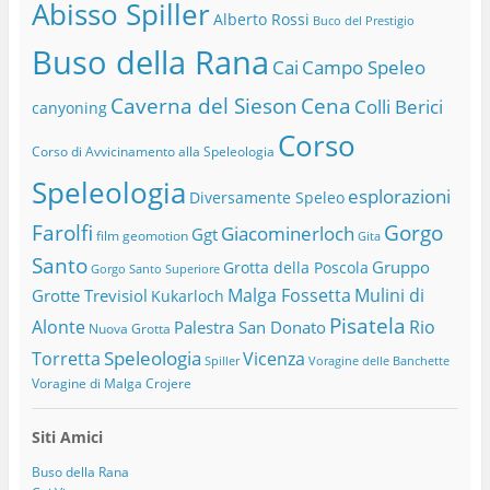
Abisso Spiller
Alberto Rossi
Buco del Prestigio
Buso della Rana
Cai
Campo Speleo
Caverna del Sieson
Cena
Colli Berici
canyoning
Corso
Corso di Avvicinamento alla Speleologia
Speleologia
esplorazioni
Diversamente Speleo
Farolfi
Gorgo
Giacominerloch
Ggt
film
geomotion
Gita
Santo
Gruppo
Grotta della Poscola
Gorgo Santo Superiore
Malga Fossetta
Mulini di
Grotte Trevisiol
Kukarloch
Pisatela
Alonte
Rio
Palestra San Donato
Nuova Grotta
Speleologia
Torretta
Vicenza
Spiller
Voragine delle Banchette
Voragine di Malga Crojere
Siti Amici
Buso della Rana