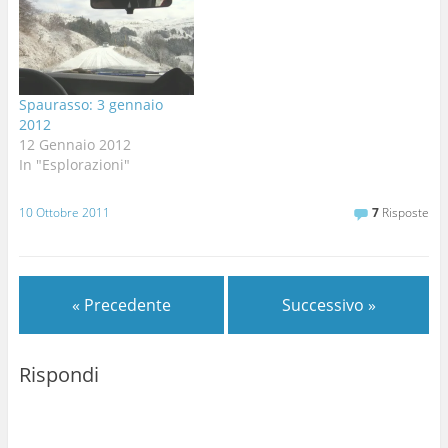
delle attività per cui vado
questa estate nel pozzo
fiero come ad esempio
da 80 in Spiller in una
teatro con i disabili e
finestra. Pozzo dedicato
l’animatore della
ad una mia antica
parrocchia;…
fiamma. Da quanto è…
Spaurasso: 3 gennaio
2012
12 Gennaio 2012
In "Esplorazioni"
10 Ottobre 2011
7
Risposte
« Precedente
Successivo »
Rispondi