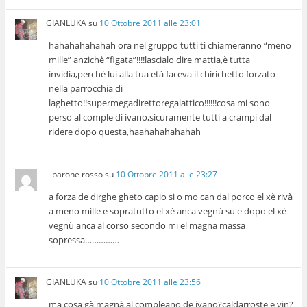
GIANLUKA
su
10 Ottobre 2011 alle 23:01
hahahahahahah ora nel gruppo tutti ti chiameranno “meno
mille” anzichè “figata”!!!!lascialo dire mattia,è tutta
invidia,perchè lui alla tua età faceva il chirichetto forzato
nella parrocchia di
laghetto!!supermegadirettoregalattico!!!!!!cosa mi sono
perso al comple di ivano,sicuramente tutti a crampi dal
ridere dopo questa,haahahahahahah
il barone rosso
su
10 Ottobre 2011 alle 23:27
a forza de dirghe gheto capio si o mo can dal porco el xè rivà
a meno mille e sopratutto el xè anca vegnù su e dopo el xè
vegnù anca al corso secondo mi el magna massa
sopressa……………
GIANLUKA
su
10 Ottobre 2011 alle 23:56
ma cosa gà magnà al compleano de ivano?caldarroste e vin?