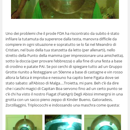
Uno dei problemi che il prode FDA ha riscontrato da subito è stato
infilare la tutamuta da supereroe dalla testa, manovra difficile da
compiere in ogni situazione e sopratutto se lo fai nel Meandro di
Cristian, nel buio della tua stanzetta da letto (per allenarti), nello
stretto della Punto della mamma (per impressionare una amichetta),
sotto la doccia (per provare l’ebbrezza) o alla fine di una festa a base
di crodino e patate PAI. Se poi cerchi di spiegare tutto ad un Gruppo
Grotte riunito a festeggiare un 50enne a base di castagne e vin rosso
allora la fatica è improba e nessuno ha capito bene Figata dove sei
stato sabato: all’Abisso di Malga….Troietta, mi pare. Beh c’è da dire
che i caschi magici di Capitan Boa servono fino ad un certo punto se
c’è chi ha visto il nostro Fiagat (FiatAgri) Degli Abissi immergrsi in una
grotta con un sacco pieno zeppo di Kinder Bueno, Gatoradess,
Zorzillaggini, Triplococchi e indossando una maschra come questa: