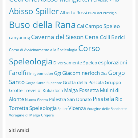
Abisso Primo
Abisso Spiller
Alberto Rossi
Buco del Prestigio
Buso della Rana
Cai
Campo Speleo
Caverna del Sieson
Cena
Colli Berici
canyoning
Corso
Corso di Avvicinamento alla Speleologia
Speleologia
esplorazioni
Diversamente Speleo
Farolfi
Gorgo
Giacominerloch
Ggt
film
geomotion
Gita
Santo
Gruppo
Grotta della Poscola
Gorgo Santo Superiore
Malga Fossetta
Mulini di
Grotte Trevisiol
Kukarloch
Pisatela
Alonte
Rio
Palestra San Donato
Nuova Grotta
Speleologia
Torretta
Vicenza
Spiller
Voragine delle Banchette
Voragine di Malga Crojere
Siti Amici