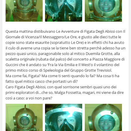
Questa mattina distibuivano Le Avventure di Figata Degli Abissi con Il
Giornale di Vicenza/Il Messaggero/Le Ore, e giusto alle dieci tutte le
copie sono state esaurite (sopratutto Le Ore) e in effetti chi ha avuto
il culo di averne una copia se la tiene ben stretta perchè adesso ha un
pezzo quasi unico, paragonabile solo al mitico Duemila Grotte, alla
scaletta originale (rubata dal palco) del concerto a Piazza Maggiore di
Guccini che è andato su ‘Fra la Via Emilia e Il West’o il volantino del
primo mitico corso di Speleologia del Gruppo Grotte Trevisiol.
Ma come fai, Figata? Ma come ti senti quando lo fai? Ma cosa ti ha
fatto quel mitico casco che portasti un dì?
Caro Figata Degli Abissi, con quel sorrisone sembri quasi uno dei
primi esploratori di…che so, Malga Fossetta, magari, mi viene da dire
così a caso: a voi non pare?