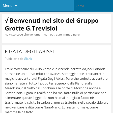
Menu
√ Benvenuti nel sito del Gruppo
Grotte G.Trevisiol
ho visto cose che voi umani non potreste immaginare
FIGATA DEGLI ABISSI
Pubblicato da
Gianki
Tra le avventure di Giulio Verne e le vicende narrate da Jack London
adesso c’è un nuovo mito che avanza, serpeggiante e strisciante: le
magiche avventure di Figata Degli Abissi.
Pare che codeste avventure
siano narrate in tutto il globo terracqueo, dalle Fiandre alla
Mesolcina, dal Golfo del Tonchino alle porte di Mordor e anche a
Sambrusòn. Figata in realtà non ha mai fatto nulla di particolare per
alimentare queste leggende, non ha mai mangiato fuoco nè
trasformato la calcite in carburo, non sa traferirsi nello spazio siderale
nè divaricare le dita come NanoNano. Lui resta normale, come
mamma la ha fatto.