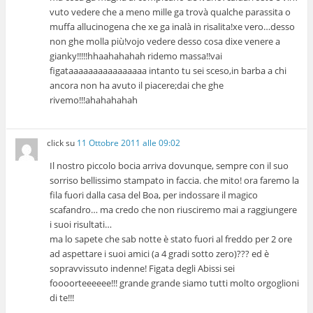
vuto vedere che a meno mille ga trovà qualche parassita o
muffa allucinogena che xe ga inalà in risalita!xe vero…desso
non ghe molla più!vojo vedere desso cosa dixe venere a
gianky!!!!!hhaahahahah ridemo massa!!vai
figataaaaaaaaaaaaaaaa intanto tu sei sceso,in barba a chi
ancora non ha avuto il piacere;dai che ghe
rivemo!!!ahahahahah
click
su
11 Ottobre 2011 alle 09:02
Il nostro piccolo bocia arriva dovunque, sempre con il suo
sorriso bellissimo stampato in faccia. che mito! ora faremo la
fila fuori dalla casa del Boa, per indossare il magico
scafandro… ma credo che non riusciremo mai a raggiungere
i suoi risultati…
ma lo sapete che sab notte è stato fuori al freddo per 2 ore
ad aspettare i suoi amici (a 4 gradi sotto zero)??? ed è
sopravvissuto indenne! Figata degli Abissi sei
foooorteeeeee!!! grande grande siamo tutti molto orgoglioni
di te!!!