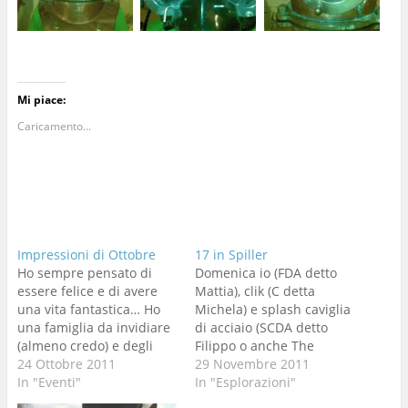
Mi piace:
Caricamento...
Impressioni di Ottobre
17 in Spiller
Ho sempre pensato di
Domenica io (FDA detto
essere felice e di avere
Mattia), clik (C detta
una vita fantastica… Ho
Michela) e splash caviglia
una famiglia da invidiare
di acciaio (SCDA detto
(almeno credo) e degli
Filippo o anche The
amici fenomenali che al
24 Ottobre 2011
President) abbiamo
29 Novembre 2011
momento del bisogno ci
In "Eventi"
deciso di andare nel
In "Esplorazioni"
sono sempre J. Faccio
fatidico pozzo, scoperto