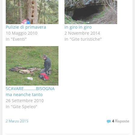
Pulizie di primavera
in giro in giro
10 Maggio 2010
2 Novembre 2014
In "Eventi"
In "Gite turistiche"
SCAVARE..........BISOGNA
ma neanche tanto
26 Settembre 2010
In "Gite Speleo"
2 Marzo 2015
4
Risposte