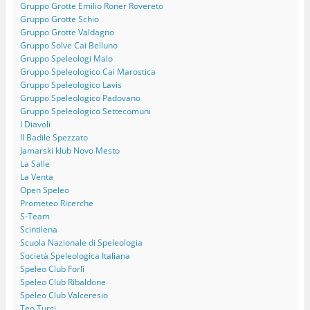
Gruppo Grotte Emilio Roner Rovereto
Gruppo Grotte Schio
Gruppo Grotte Valdagno
Gruppo Solve Cai Belluno
Gruppo Speleologi Malo
Gruppo Speleologico Cai Marostica
Gruppo Speleologico Lavis
Gruppo Speleologico Padovano
Gruppo Speleologico Settecomuni
I Diavoli
Il Badile Spezzato
Jamarski klub Novo Mesto
La Salle
La Venta
Open Speleo
Prometeo Ricerche
S-Team
Scintilena
Scuola Nazionale di Speleologia
Società Speleologica Italiana
Speleo Club Forlì
Speleo Club Ribaldone
Speleo Club Valceresio
Teo Turci