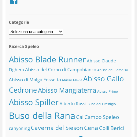
Categorie
Categorie
Ricerca Speleo
Abisso Blade Runner
Abisso Claude
Abisso del Corno di Campobianco
Fighera
Abisso del Paradiso
Abisso Gallo
Abisso di Malga Fossetta
Abisso Flavia
Cedrone
Abisso Mangiaterra
Abisso Primo
Abisso Spiller
Alberto Rossi
Buco del Prestigio
Buso della Rana
Cai
Campo Speleo
Caverna del Sieson
Cena
Colli Berici
canyoning