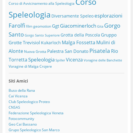
Corso
Corso di Avvicinamento alla Speleologia
Speleologia
esplorazioni
Diversamente Speleo
Farolfi
Gorgo
Giacominerloch
Ggt
film
geomotion
Gita
Santo
Gruppo
Grotta della Poscola
Gorgo Santo Superiore
Malga Fossetta
Mulini di
Grotte Trevisiol
Kukarloch
Pisatela
Alonte
Rio
Palestra San Donato
Nuova Grotta
Speleologia
Torretta
Vicenza
Spiller
Voragine delle Banchette
Voragine di Malga Crojere
Siti Amici
Buso della Rana
Cai Vicenza
Club Speleologico Proteo
CNSAS
Federazione Speleologica Veneta
Fotocommunity
Geo Cai Bassano
Grupo Speleologico San Marco