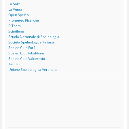
La Salle
La Venta
Open Speleo
Prometeo Ricerche
S-Team
Scintilena
Scuola Nazionale di Speleologia
Società Speleologica Italiana
Speleo Club Forlì
Speleo Club Ribaldone
Speleo Club Valceresio
Teo Turci
Unione Speleologica Veronese