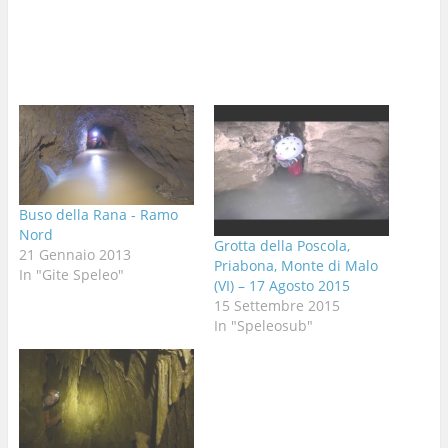
Buso della Rana - Ramo
Nord
Grotta della Poscola,
21 Gennaio 2013
Priabona, Monte di Malo
In "Gite Speleo"
(VI) – 17 Agosto 2015
15 Settembre 2015
In "Speleosub"