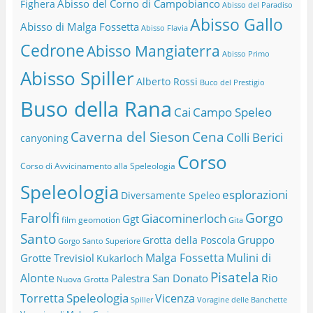
Abisso del Corno di Campobianco
Fighera
Abisso del Paradiso
Abisso Gallo
Abisso di Malga Fossetta
Abisso Flavia
Cedrone
Abisso Mangiaterra
Abisso Primo
Abisso Spiller
Alberto Rossi
Buco del Prestigio
Buso della Rana
Cai
Campo Speleo
Caverna del Sieson
Cena
Colli Berici
canyoning
Corso
Corso di Avvicinamento alla Speleologia
Speleologia
esplorazioni
Diversamente Speleo
Farolfi
Gorgo
Giacominerloch
Ggt
film
geomotion
Gita
Santo
Gruppo
Grotta della Poscola
Gorgo Santo Superiore
Malga Fossetta
Mulini di
Grotte Trevisiol
Kukarloch
Pisatela
Alonte
Rio
Palestra San Donato
Nuova Grotta
Speleologia
Torretta
Vicenza
Spiller
Voragine delle Banchette