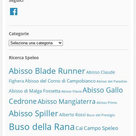
Seguici
Facebook
Categorie
Categorie
Ricerca Speleo
Abisso Blade Runner
Abisso Claude
Abisso del Corno di Campobianco
Fighera
Abisso del Paradiso
Abisso Gallo
Abisso di Malga Fossetta
Abisso Flavia
Cedrone
Abisso Mangiaterra
Abisso Primo
Abisso Spiller
Alberto Rossi
Buco del Prestigio
Buso della Rana
Cai
Campo Speleo