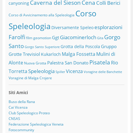
Caverna del Sieson
Cena
Colli Berici
canyoning
Corso
Corso di Avvicinamento alla Speleologia
Speleologia
esplorazioni
Diversamente Speleo
Farolfi
Gorgo
Giacominerloch
Ggt
film
geomotion
Gita
Santo
Gruppo
Grotta della Poscola
Gorgo Santo Superiore
Malga Fossetta
Mulini di
Grotte Trevisiol
Kukarloch
Pisatela
Alonte
Rio
Palestra San Donato
Nuova Grotta
Speleologia
Torretta
Vicenza
Spiller
Voragine delle Banchette
Voragine di Malga Crojere
Siti Amici
Buso della Rana
Cai Vicenza
Club Speleologico Proteo
CNSAS
Federazione Speleologica Veneta
Fotocommunity