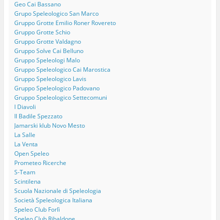
Geo Cai Bassano
Grupo Speleologico San Marco
Gruppo Grotte Emilio Roner Rovereto
Gruppo Grotte Schio
Gruppo Grotte Valdagno
Gruppo Solve Cai Belluno
Gruppo Speleologi Malo
Gruppo Speleologico Cai Marostica
Gruppo Speleologico Lavis
Gruppo Speleologico Padovano
Gruppo Speleologico Settecomuni
I Diavoli
Il Badile Spezzato
Jamarski klub Novo Mesto
La Salle
La Venta
Open Speleo
Prometeo Ricerche
S-Team
Scintilena
Scuola Nazionale di Speleologia
Società Speleologica Italiana
Speleo Club Forlì
Speleo Club Ribaldone